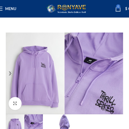
0
MENU
$
Inicio
Varios
Ropa
Hombre
Click to enlarge