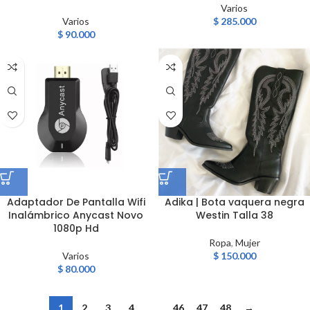
Varios
Varios
$
285.000
$
90.000
Adaptador De Pantalla Wifi
Adika | Bota vaquera negra
Inalámbrico Anycast Novo
Westin Talla 38
1080p Hd
Ropa
,
Mujer
Varios
$
150.000
$
80.000
1
2
3
4
…
46
47
48
→