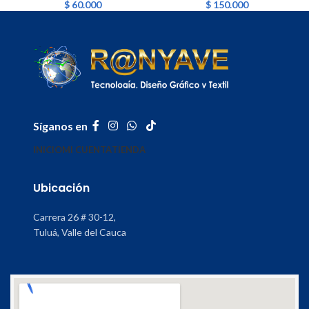
$
60.000
$
150.000
Síganos en
INICIO
MI CUENTA
TIENDA
Ubicación
Carrera 26 # 30-12,
Tuluá, Valle del Cauca