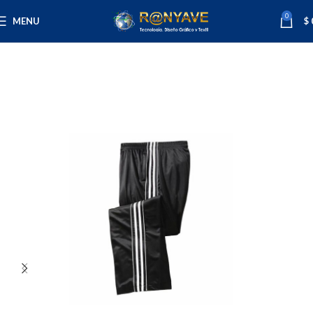
0
MENU
$
Inicio
Varios
Ropa
Hombre