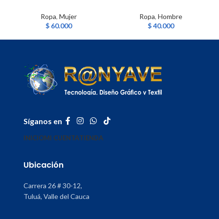
Ropa
,
Mujer
Ropa
,
Hombre
$
60.000
$
40.000
Síganos en
INICIO
MI CUENTA
TIENDA
Ubicación
Carrera 26 # 30-12,
Tuluá, Valle del Cauca