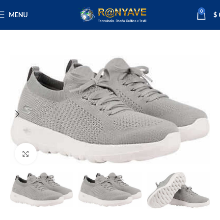
0
MENU
$
Inicio
Varios
Ropa
Mujer
Click to enlarge