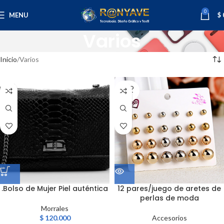
0
MENU
$
Varios
Inicio
Varios
SOLD
OUT
.Bolso de Mujer Piel auténtica
12 pares/juego de aretes de
perlas de moda
Morrales
$
120.000
Accesorios