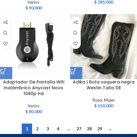
Varios
$
285.000
$
90.000
Adaptador De Pantalla Wifi
Adika | Bota vaquera negra
Inalámbrico Anycast Novo
Westin Talla 38
1080p Hd
Ropa
,
Mujer
Varios
$
150.000
$
80.000
1
2
3
4
…
27
28
29
→