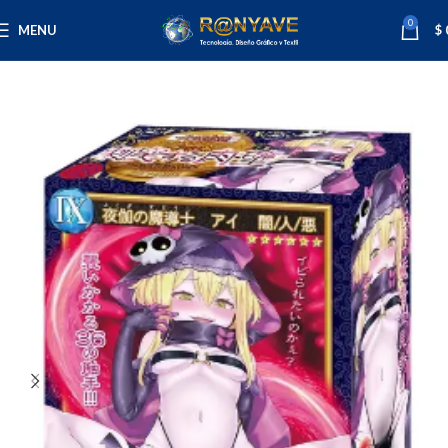
0
MENU
$
Inicio
Varios