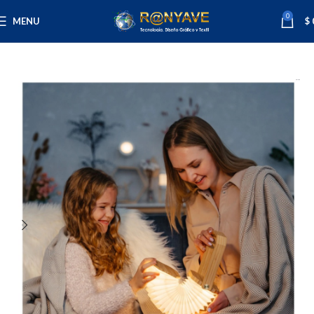
0
MENU
$
Inicio
Varios