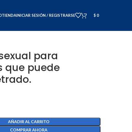
O
TIENDA
INICIAR SESIÓN / REGISTRARSE
$
0
sexual para
 que puede
trado.
AÑADIR AL CARRITO
COMPRAR AHORA