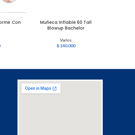
ormir Con
Muñeca Inflable 60 Tall
Smart LED To
AÑADIR AL CARRITO
AÑADIR AL CA
Blowup Bachelor
Varios
$
2
0
$
140.000