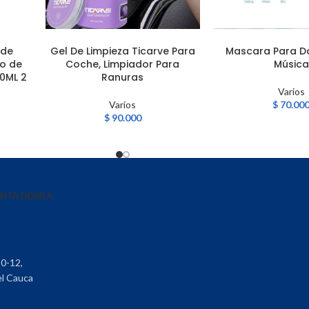
 de
Gel De Limpieza Ticarve Para
Mascara Para D
AÑADIR AL CARRITO
AÑADIR AL CARRITO
co de
Coche, Limpiador Para
Música
60ML 2
Ranuras
Varios
Varios
$
70.00
$
90.000
ENTA
TIENDA
30-12,
el Cauca