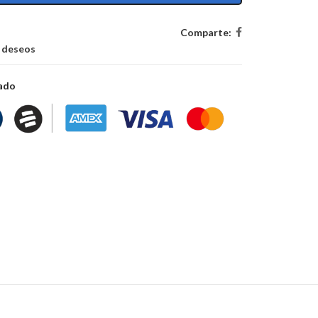
Comparte:
e deseos
zado