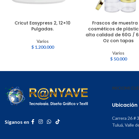
Cricut Easypress 2, 12×10
Frascos de muestra
AÑADIR AL CARRITO
AÑADIR AL CARRITO
Pulgadas.
cosméticos de plásti
alta calidad de 60G / 
Oz con tapas
Varios
$
1.200.000
Varios
$
50.000
INICIO
MI CU
Ubicación
Carrera 26 # 
Síganos en
Tuluá, Valle d