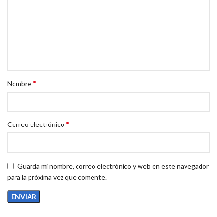
semanas) y gatos adultos de todas las razas.
Contenido Neto:
100 gramos (equivalente a 3.5 onzas).
¡Dale a tu gato el apoyo que necesita! Este suplemento de L-
Lisina ayuda a tu felino a combatir los desafíos de salud
respiratoria y ocular.
*
Nombre
*
Correo electrónico
Guarda mi nombre, correo electrónico y web en este navegador
para la próxima vez que comente.