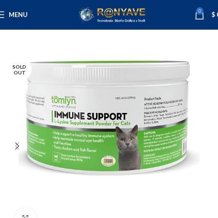
0
MENU
$
Inicio
Mascotas
Gatos
SOLD
OUT