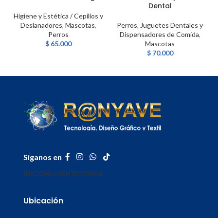
Dental
Higiene y Estética / Cepillos y
Deslanadores
,
Mascotas
,
Perros
,
Juguetes Dentales y
Perros
Dispensadores de Comida
,
$
65.000
Mascotas
$
70.000
Síganos en
INICIO
MI CUENTA
TIENDA
Ubicación