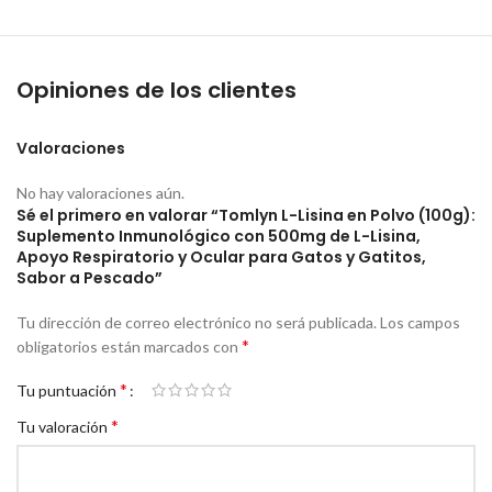
Salud Ocular y Respiratoria:
Mantiene la salud de la córnea y
ayuda a aliviar los síntomas asociados con el FHV-1, como los
Opiniones de los clientes
problemas de las
vías respiratorias superiores
.
Formato Palatable:
El polvo tiene un agradable
sabor a pescado
Valoraciones
y pollo
que a la mayoría de los gatos les encanta, asegurando la
ingesta diaria.
No hay valoraciones aún.
Sé el primero en valorar “Tomlyn L-Lisina en Polvo (100g):
Fácil de Administrar:
Se puede espolvorear sobre la comida seca
Suplemento Inmunológico con 500mg de L-Lisina,
o mezclar con la comida húmeda.
Apoyo Respiratorio y Ocular para Gatos y Gatitos,
Sabor a Pescado”
Dosis Recomendada (Veterinaria):
Tu dirección de correo electrónico no será publicada.
Los campos
Gatitos (menores de 6 meses):
1/2 cucharada dos veces al día.
*
obligatorios están marcados con
Gatos (6 meses o más):
*
1 cucharada redondeada dos veces al día.
Tu puntuación
*
Tu valoración
(O según las indicaciones de su veterinario)
.
Para todas las Etapas de Vida:
Apto para gatitos (mayores de 8