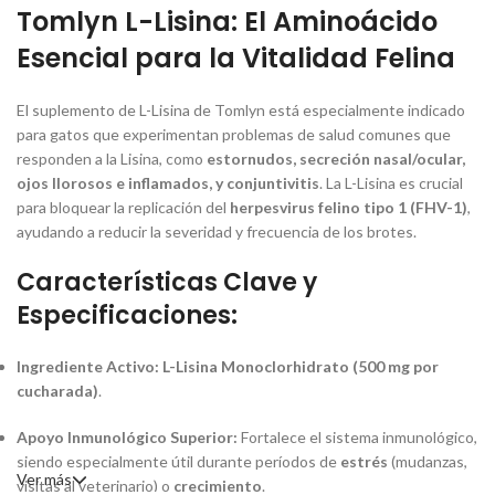
Tomlyn L-Lisina: El Aminoácido
Esencial para la Vitalidad Felina
El suplemento de L-Lisina de Tomlyn está especialmente indicado
para gatos que experimentan problemas de salud comunes que
responden a la Lisina, como
estornudos, secreción nasal/ocular,
ojos llorosos e inflamados, y conjuntivitis
. La L-Lisina es crucial
para bloquear la replicación del
herpesvirus felino tipo 1 (FHV-1)
,
ayudando a reducir la severidad y frecuencia de los brotes.
Características Clave y
Especificaciones:
Ingrediente Activo:
L-Lisina Monoclorhidrato (500 mg por
cucharada)
.
Apoyo Inmunológico Superior:
Fortalece el sistema inmunológico,
siendo especialmente útil durante períodos de
estrés
(mudanzas,
Ver más
visitas al veterinario) o
crecimiento
.