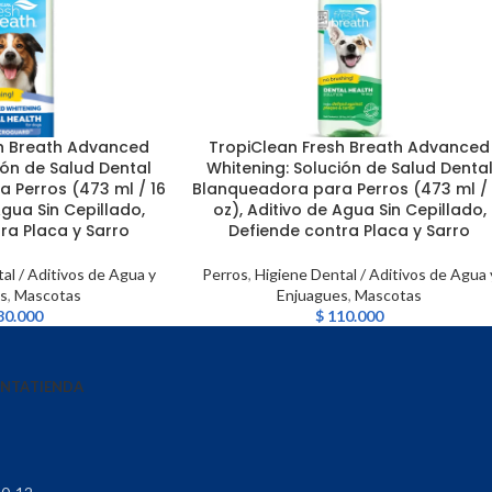
h Breath Advanced
TropiClean Fresh Breath Advanced
LEER MÁS
ión de Salud Dental
Whitening: Solución de Salud Denta
 Perros (473 ml / 16
Blanqueadora para Perros (473 ml / 
Agua Sin Cepillado,
oz), Aditivo de Agua Sin Cepillado,
ra Placa y Sarro
Defiende contra Placa y Sarro
al / Aditivos de Agua y
Perros
,
Higiene Dental / Aditivos de Agua 
s
,
Mascotas
Enjuagues
,
Mascotas
80.000
$
110.000
ENTA
TIENDA