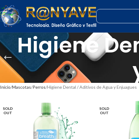
Higiene Den
Inicio
Mascotas
Perros
Higiene Dental / Aditivos de Agua y Enjuagues
SOLD
SOLD
OUT
OUT