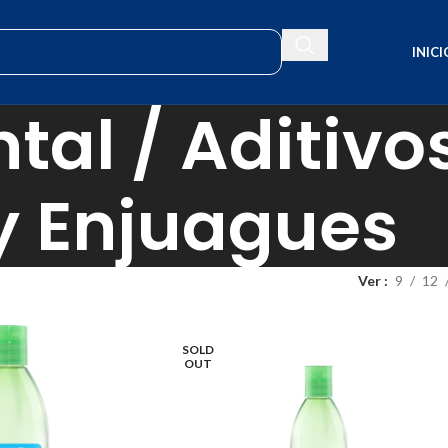
INICI
tal / Aditiv
y Enjuagues
Ver
9
12
SOLD
OUT