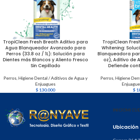
TropiClean Fresh Breath Aditivo para
TropiClean Fres
LEER MÁS
LEER MÁS
Agua Blanqueador Avanzado para
Whitening: Soluc
Perros (33.8 oz / 1L): Solución para
Blanqueadora para
Dientes más Blancos y Aliento Fresco
oz), Aditivo de 
Sin Cepillado
Defiende cont
Perros
,
Higiene Dental / Aditivos de Agua y
Perros
,
Higiene Dent
Enjuagues
Enjuague
$
130.000
$
1
INICIO
MI CU
Ubicación