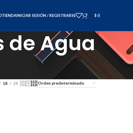
O
TIENDA
INICIAR SESIÓN / REGISTRARSE
$
0
os de Agua
18
24