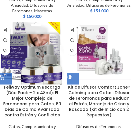
Ansiedad
,
Difusores de
Ansiedad
,
Difusores de Feromonas
Feromonas
,
Mascotas
$
151.000
$
150.000
SOLD
OUT
Feliway Optimum Recarga
Kit de Difusor Comfort Zone®
(Dúo Pack – 2 x 48ml): El
Calming para Gatos: Difusor
Mejor Complejo de
de Feromonas para Reducir
Feromonas para Gatos, 60
el Estrés, Marcaje de Orina y
Días de Calma Avanzada
Rascado (Kit de Inicio con 2
contra Estrés y Conflictos
Repuestos)
Gatos
,
Comportamiento y
Difusores de Feromonas
,