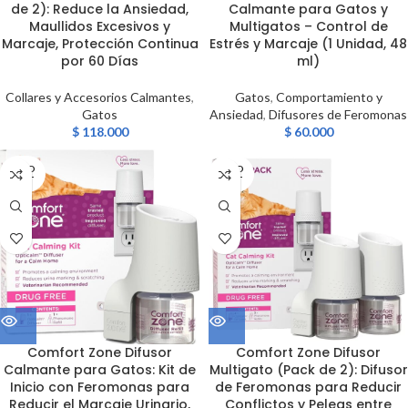
de 2): Reduce la Ansiedad,
Calmante para Gatos y
Maullidos Excesivos y
Multigatos – Control de
Marcaje, Protección Continua
Estrés y Marcaje (1 Unidad, 48
por 60 Días
ml)
Collares y Accesorios Calmantes
,
Gatos
,
Comportamiento y
Gatos
Ansiedad
,
Difusores de Feromonas
$
118.000
$
60.000
SOLD
SOLD
OUT
OUT
Comfort Zone Difusor
Comfort Zone Difusor
Calmante para Gatos: Kit de
Multigato (Pack de 2): Difusor
Inicio con Feromonas para
de Feromonas para Reducir
Reducir el Marcaje Urinario,
Conflictos y Peleas entre