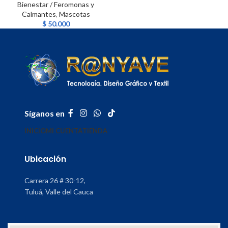
Bienestar / Feromonas y
Calmantes
,
Mascotas
$
50.000
Síganos en
INICIO
MI CUENTA
TIENDA
Ubicación
Carrera 26 # 30-12,
Tuluá, Valle del Cauca