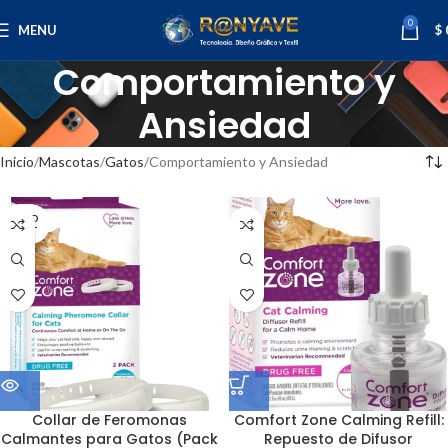
0
MENU
$
Comportamiento y
Ansiedad
Inicio
Mascotas
Gatos
Comportamiento y Ansiedad
SOLD
OUT
Collar de Feromonas
Comfort Zone Calming Refill:
Calmantes para Gatos (Pack
Repuesto de Difusor