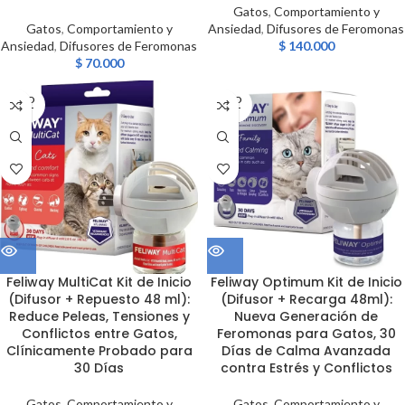
Gatos
,
Comportamiento y
Gatos
,
Comportamiento y
Ansiedad
,
Difusores de Feromonas
Ansiedad
,
Difusores de Feromonas
$
140.000
$
70.000
SOLD
SOLD
OUT
OUT
Feliway MultiCat Kit de Inicio
Feliway Optimum Kit de Inicio
(Difusor + Repuesto 48 ml):
(Difusor + Recarga 48ml):
Reduce Peleas, Tensiones y
Nueva Generación de
Conflictos entre Gatos,
Feromonas para Gatos, 30
Clínicamente Probado para
Días de Calma Avanzada
30 Días
contra Estrés y Conflictos
Gatos
,
Comportamiento y
Gatos
,
Comportamiento y