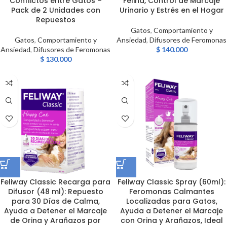
Conflictos entre Gatos –
Felina, Control de Marcaje
Pack de 2 Unidades con
Urinario y Estrés en el Hogar
Repuestos
Gatos
,
Comportamiento y
Gatos
,
Comportamiento y
Ansiedad
,
Difusores de Feromonas
Ansiedad
,
Difusores de Feromonas
$
140.000
$
130.000
Feliway Classic Recarga para
Feliway Classic Spray (60ml):
Difusor (48 ml): Repuesto
Feromonas Calmantes
para 30 Días de Calma,
Localizadas para Gatos,
Ayuda a Detener el Marcaje
Ayuda a Detener el Marcaje
de Orina y Arañazos por
con Orina y Arañazos, Ideal