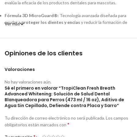
evalúa la eficacia de los productos dentales para mascotas.
Fórmula 3D MicroGuard®:
Tecnología avanzada diseñada para
ayudar a
proteger los dientes y encías
y reducir la formación de
Ver más
placa y sarro [imagen].
No Requiere Cepillado:
La forma más fácil de mantener la higiene
oral; solo se añade la dosis recomendada al agua de beber de la
Opiniones de los clientes
mascota [imagen].
Blanqueamiento Avanzado:
Formulado para ayudar a mantener y
Valoraciones
mejorar el
blanco natural de los dientes
[imagen].
No hay valoraciones aún.
Combate el Mal Aliento:
Sé el primero en valorar “TropiClean Fresh Breath
Ayuda a refrescar el aliento de forma
Advanced Whitening: Solución de Salud Dental
duradera [imagen].
Blanqueadora para Perros (473 ml / 16 oz), Aditivo de
Agua Sin Cepillado, Defiende contra Placa y Sarro”
Ingredientes Naturales:
Hecho con ingredientes derivados de la
naturaleza, y seguro para el uso diario [imagen].
Tu dirección de correo electrónico no será publicada.
Los campos
*
obligatorios están marcados con
Contenido Neto:
Botella de
16 fl oz (473 ml)
[imagen].
*
Tu puntuación