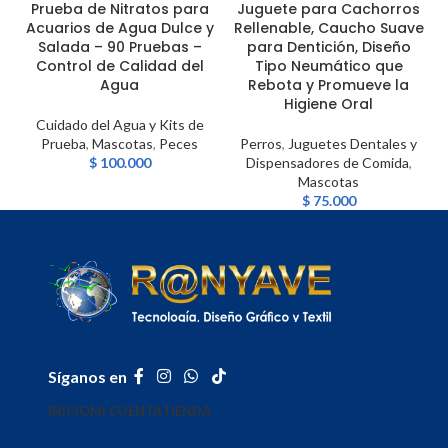
Prueba de Nitratos para
Juguete para Cachorros
Acuarios de Agua Dulce y
Rellenable, Caucho Suave
Salada – 90 Pruebas –
para Dentición, Diseño
Control de Calidad del
Tipo Neumático que
Agua
Rebota y Promueve la
Higiene Oral
Cuidado del Agua y Kits de
Prueba
,
Mascotas
,
Peces
Perros
,
Juguetes Dentales y
$
100.000
Dispensadores de Comida
,
Mascotas
$
75.000
Síganos en
INICIO
MI CUENTA
TIENDA