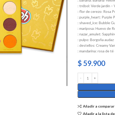
: banana: Banana Yello
: trébol: Verde jardín 
: flor de cerezo: Rosa
: purple_heart: Purple 
: shaved_ice: Bubble G
: mariposa: Huevo de Ro
: nazar_amulet: Sapphire
: pulpo: Borgoña audaz
: destellos: Creamy Va
: mandarina: rosa de t
$
59.900
Añadir a comparar
Añadir a la lista d