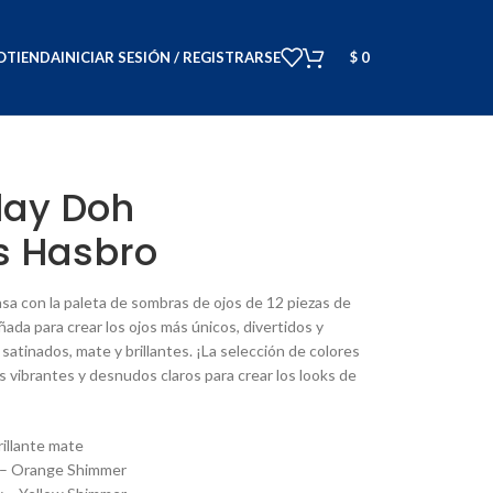
O
TIENDA
INICIAR SESIÓN / REGISTRARSE
$
0
lay Doh
 Hasbro
casa con la paleta de sombras de ojos de 12 piezas de
ada para crear los ojos más únicos, divertidos y
satinados, mate y brillantes. ¡La selección de colores
s vibrantes y desnudos claros para crear los looks de
brillante mate
e – Orange Shimmer