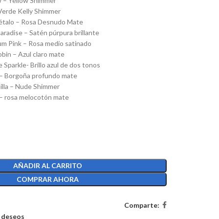
w – Yellow Shimmer
– Verde Kelly Shimmer
 Pétalo – Rosa Desnudo Mate
Paradise – Satén púrpura brillante
um Pink – Rosa medio satinado
bin – Azul claro mate
 Sparkle- Brillo azul de dos tonos
 – Borgoña profundo mate
nilla – Nude Shimmer
é – rosa melocotón mate
AÑADIR AL CARRITO
COMPRAR AHORA
Comparte:
e deseos