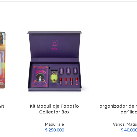
AN
Kit Maquillaje Tapatío
organizador de 
AÑADIR AL CARRITO
AÑADIR AL CARRITO
Collector Box
acrílic
Maquillaje
Varios
,
Maqui
$
250.000
$
40.00