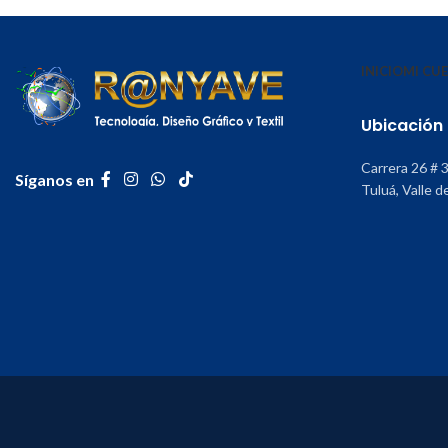
INICIO
MI CU
Ubicación
Carrera 26 # 
Síganos en
Tuluá, Valle d