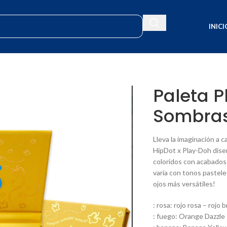
INICI
Paleta P
Sombras
Lleva la imaginación a 
HipDot x Play-Doh diseñ
coloridos con acabados 
varía con tonos pastele
ojos más versátiles!
: rosa: rojo rosa – rojo 
: fuego: Orange Dazzl