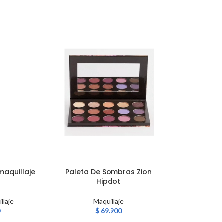
maquillaje
Paleta De Sombras Zion
Paleta Mon
AÑADIR AL CARRITO
AÑADIR AL CA
o
Hipdot
H
llaje
Maquillaje
Ma
0
$
69.900
$