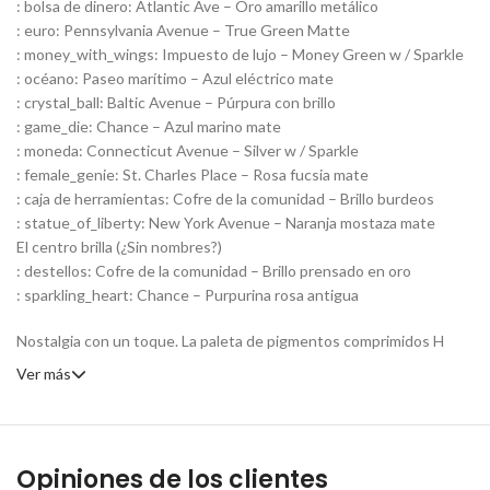
: bolsa de dinero: Atlantic Ave – Oro amarillo metálico
: euro: Pennsylvania Avenue – True Green Matte
: money_with_wings: Impuesto de lujo – Money Green w / Sparkle
: océano: Paseo marítimo – Azul eléctrico mate
: crystal_ball: Baltic Avenue – Púrpura con brillo
: game_die: Chance – Azul marino mate
: moneda: Connecticut Avenue – Silver w / Sparkle
: female_genie: St. Charles Place – Rosa fucsia mate
: caja de herramientas: Cofre de la comunidad – Brillo burdeos
: statue_of_liberty: New York Avenue – Naranja mostaza mate
El centro brilla (¿Sin nombres?)
: destellos: Cofre de la comunidad – Brillo prensado en oro
: sparkling_heart: Chance – Purpurina rosa antigua
Nostalgia con un toque. La paleta de pigmentos comprimidos H
Ver más
Opiniones de los clientes