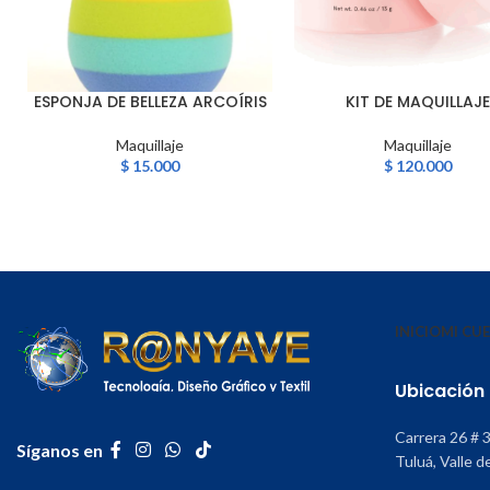
ESPONJA DE BELLEZA ARCOÍRIS
KIT DE MAQUILLAJE
AÑADIR AL CARRITO
AÑADIR AL CARRITO
Maquillaje
Maquillaje
$
15.000
$
120.000
INICIO
MI CU
Ubicación
Carrera 26 # 
Síganos en
Tuluá, Valle d