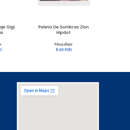
aje Gigi
Paleta De Sombras Zion
triángulo p
AÑADIR AL CARRITO
AÑADIR AL CA
us
Hipdot
x1
e
Maquillaje
Ma
0
$
69.900
$