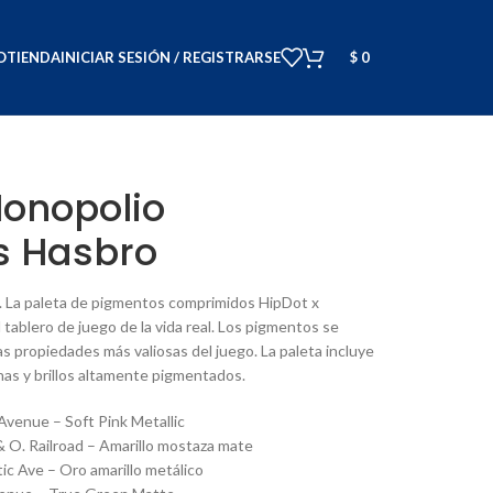
O
TIENDA
INICIAR SESIÓN / REGISTRARSE
$
0
Monopolio
 Hasbro
. La paleta de pigmentos comprimidos HipDot x
tablero de juego de la vida real. Los pigmentos se
las propiedades más valiosas del juego. La paleta incluye
inas y brillos altamente pigmentados.
s Avenue – Soft Pink Metallic
& O. Railroad – Amarillo mostaza mate
tic Ave – Oro amarillo metálico