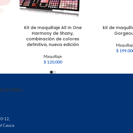
Kit de maquillaje All In One
kit de maquill
AÑADIR AL CARRITO
AÑADIR AL CARRITO
Harmony de Shany,
Gorgeo
combinación de colores
definitiva, nueva edición
Maquillaj
$
199.00
Maquillaje
$
120.000
ENTA
TIENDA
30-12,
el Cauca