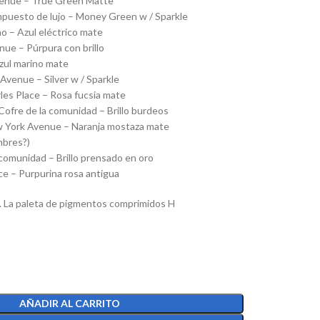
Avenue – True Green Matte
puesto de lujo – Money Green w / Sparkle
o – Azul eléctrico mate
venue – Púrpura con brillo
zul marino mate
Avenue – Silver w / Sparkle
rles Place – Rosa fucsia mate
 Cofre de la comunidad – Brillo burdeos
ew York Avenue – Naranja mostaza mate
ombres?)
a comunidad – Brillo prensado en oro
ce – Purpurina rosa antigua
. La paleta de pigmentos comprimidos H
AÑADIR AL CARRITO