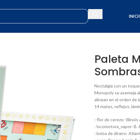
INICI
Paleta 
Sombras
Nostalgia con un toque
Monopoly se asemeja al 
alinean en el orden de 
14 mates, reflejos, lám
: flor de cerezo: Illinoi
: locomotora_vapor: B. 
: bolsa de dinero: Atlan