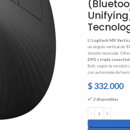
(Bluetoo
Unifying
Tecnolo
El
Logitech MX Vertic
un ángulo vertical de
5
tensión muscular.
Ofre
DPI)
y
triple conectiv
Bolt, según la versión)
con autonomía de hast
$
332.000
2 disponibles