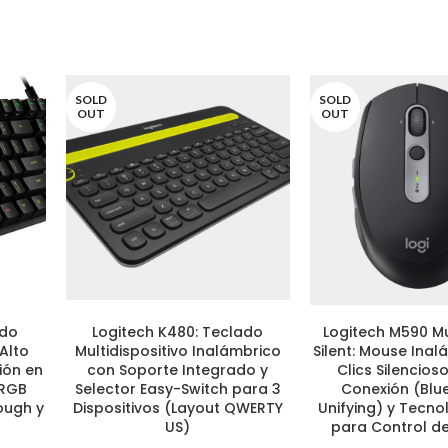
SOLD
SOLD
OUT
OUT
ado
Logitech K480: Teclado
Logitech M590 Mu
LEER MÁS
LEER MÁS
Alto
Multidispositivo Inalámbrico
Silent: Mouse Ina
ión en
con Soporte Integrado y
Clics Silencios
 RGB
Selector Easy-Switch para 3
Conexión (Blu
ough y
Dispositivos (Layout QWERTY
Unifying) y Tecn
US)
para Control d