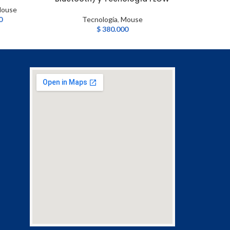
ouse
0
Tecnología
,
Mouse
Tecnolog
$
380.000
$
1