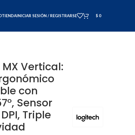
O
TIENDA
INICIAR SESIÓN / REGISTRARSE
$
0
ooth, USB-C y Unifying) y Tecnología FLOW
 MX Vertical:
rgonómico
ble con
7°, Sensor
DPI, Triple
vidad