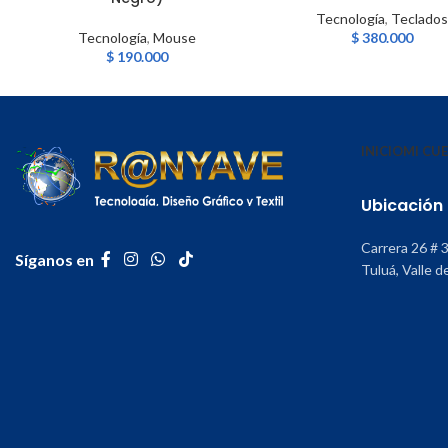
Tecnología
,
Teclados
Tecnología
,
Mouse
$
380.000
$
190.000
INICIO
MI CU
Ubicación
Carrera 26 # 
Síganos en
Tuluá, Valle d