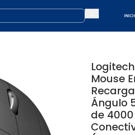
INICI
rgable con Ángulo 57°, Sensor de 4000 DPI, Triple Conectividad (Bluet
Logitech
Mouse E
Recarga
Ángulo 5
de 4000 
Conecti