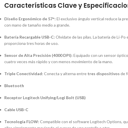
Características Clave y Especificacio
Diseño Ergonómico de 57°:
El exclusivo ángulo vertical reduce la p
con mano de tamaño medio a grande.
Batería Recargable USB-C:
Olvídate de las pilas.
La batería de Li-Po
proporciona tres horas de uso.
Sensor de Alta Precisión (4000 DPI):
Equipado con un sensor óptico 
cuatro veces más rápido y con menos movimiento de la mano.
Triple Conectividad:
Conecta y alterna entre
tres dispositivos
de f
Bluetooth
Receptor Logitech Unifying/Logi Bolt (USB)
Cable USB-C
Tecnología FLOW:
Compatible con el
software
Logitech Options, q
ellas simplemente moviendo el cursor de una pantalla a otra.