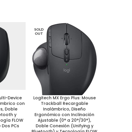
SOLD
OUT
lti-Device
Logitech MX Ergo Plus: Mouse
Samson 
LEER MÁS
AÑADIR AL CA
lámbrico con
Trackball Recargable
Micrófono 
os, Doble
Inalámbrico, Diseño
de Diafragm
etooth y
Ergonómico con Inclinación
Cromado Pl
ología FLOW
Ajustable (0° a 20°/30°),
Polar Cardi
e Dos PCs
Doble Conexión (Unifying y
Auriculares
Bluetooth) y Tecnología FLOW
Cero