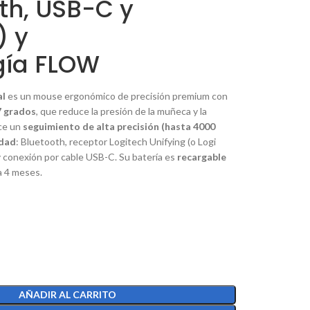
th, USB-C y
) y
gía FLOW
al
es un
mouse
ergonómico de precisión premium con
7 grados
, que reduce la presión de la muñeca y la
ce un
seguimiento de alta precisión (hasta 4000
idad
: Bluetooth, receptor Logitech Unifying (o Logi
 y conexión por cable USB-C.
Su batería es
recargable
a 4 meses.
AÑADIR AL CARRITO