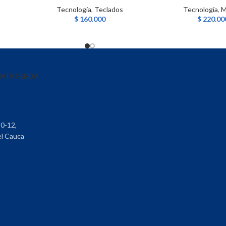
Tecnología
,
Teclados
Tecnología
,
M
$
160.000
$
220.00
ENTA
TIENDA
30-12,
el Cauca