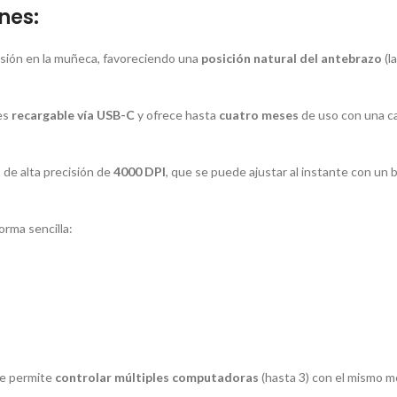
nes:
resión en la muñeca, favoreciendo una
posición natural del antebrazo
(l
 es
recargable vía USB-C
y ofrece hasta
cuatro meses
de uso con una c
de alta precisión de
4000 DPI
, que se puede ajustar al instante con un
orma sencilla:
ue permite
controlar múltiples computadoras
(hasta 3) con el mismo
m