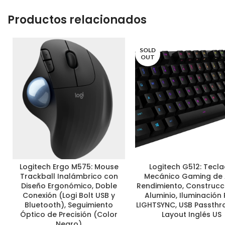
Productos relacionados
SOLD
OUT
Logitech Ergo M575: Mouse
Logitech G512: Tecl
AÑADIR AL CARRITO
LEER MÁS
Trackball Inalámbrico con
Mecánico Gaming de 
Diseño Ergonómico, Doble
Rendimiento, Construcc
Conexión (Logi Bolt USB y
Aluminio, Iluminación
Bluetooth), Seguimiento
LIGHTSYNC, USB Passthr
Óptico de Precisión (Color
Layout Inglés US
Negro)