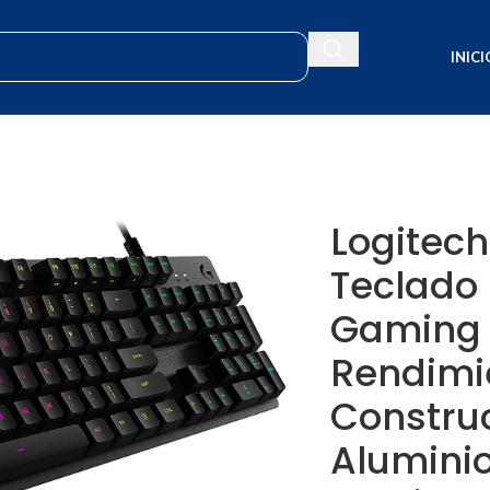
INICI
e Alto Rendimiento, Construcción en Aluminio, Iluminación RGB LIGH
Logitech
Teclado
Gaming 
Rendimi
Constru
Aluminio