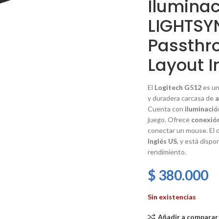
Ilumina
LIGHTSY
Passthr
Layout I
El
Logitech G512
es un
y duradera carcasa de
a
Cuenta con
iluminaci
juego. Ofrece
conexió
conectar un
mouse
. El
Inglés US
, y está disp
rendimiento.
$
380.000
Sin existencias
Añadir a comparar