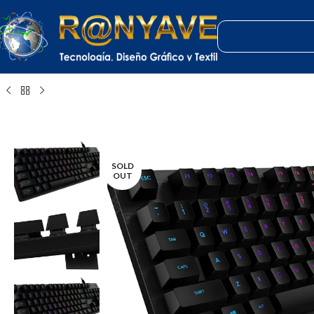
Inicio
Tecnología
Teclados
Logitech G512: Teclado Mecánico Gaming d
SOLD
OUT