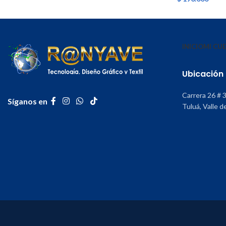
INICIO
MI CU
Ubicación
Carrera 26 # 
Síganos en
Tuluá, Valle d