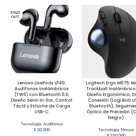
SOLD
OUT
Lenovo LivePods LP40:
Logitech Ergo M575: 
LEER MÁS
AÑADIR AL CARRITO
Audífonos Inalámbricos
Trackball Inalámbrico
(TWS) con Bluetooth 5.0,
Diseño Ergonómico, D
Diseño Semi-In-Ear, Control
Conexión (Logi Bolt U
Táctil y Estuche de Carga
Bluetooth), Seguimie
USB-C
Óptico de Precisión (
Negro)
Tecnología
,
Audifonos
$
30.000
Tecnología
,
Mouse
$
190.000