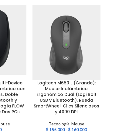
SOLD
OUT
lti-Device
Logitech M650 L (Grande):
Razer Death
SELECCIONAR OPCIONES
LEER MÁS
lámbrico con
Mouse Inalámbrico
Gamer con
os, Doble
Ergonómico Dual (Logi Bolt
Focus+ 20.0
etooth y
USB y Bluetooth), Rueda
Ópticos 
ología FLOW
SmartWheel, Clics Silenciosos
Speedfl
e Dos PCs
y 4000 DPI
Ergonómico
N
ouse
Tecnología
,
Mouse
0
$
155.000
-
$
160.000
Tecnol
$
1