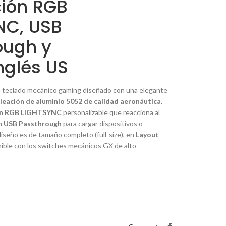
ción RGB
NC, USB
ough y
nglés US
 teclado mecánico
gaming
diseñado con una elegante
leación de aluminio 5052 de calidad aeronáutica
.
ón RGB LIGHTSYNC
personalizable que reacciona al
n USB Passthrough
para cargar dispositivos o
 diseño es de tamaño completo (
full-size
), en
Layout
onible con los switches mecánicos GX de alto