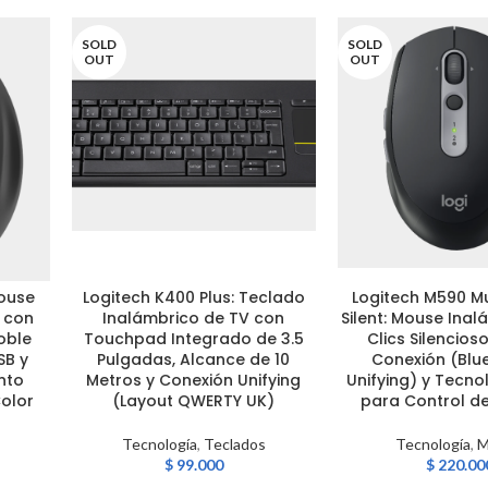
SOLD
SOLD
OUT
OUT
Mouse
Logitech K400 Plus: Teclado
Logitech M590 Mu
LEER MÁS
LEER MÁS
 con
Inalámbrico de TV con
Silent: Mouse Ina
oble
Touchpad Integrado de 3.5
Clics Silencios
SB y
Pulgadas, Alcance de 10
Conexión (Blu
nto
Metros y Conexión Unifying
Unifying) y Tecn
Color
(Layout QWERTY UK)
para Control d
Tecnología
,
Teclados
Tecnología
,
M
$
99.000
$
220.00