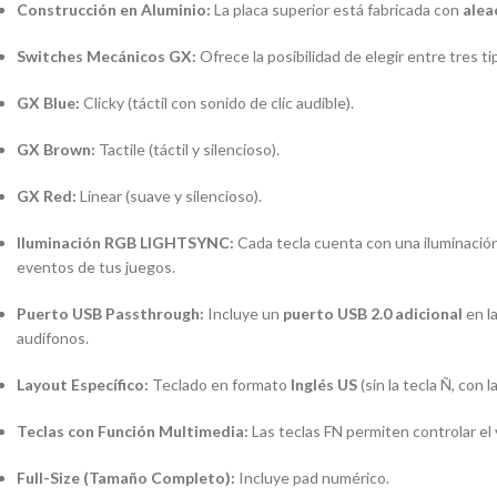
Construcción en Aluminio:
La placa superior está fabricada con
alea
Switches Mecánicos GX:
Ofrece la posibilidad de elegir entre tres t
GX Blue:
Clicky (táctil con sonido de clic audible).
GX Brown:
Tactile (táctil y silencioso).
GX Red:
Linear (suave y silencioso).
Iluminación RGB LIGHTSYNC:
Cada tecla cuenta con una iluminación 
eventos de tus juegos.
Puerto USB Passthrough:
Incluye un
puerto USB 2.0 adicional
en l
audífonos.
Layout Específico:
Teclado en formato
Inglés US
(sin la tecla Ñ, con l
Teclas con Función Multimedia:
Las teclas FN permiten controlar el 
Full-Size (Tamaño Completo):
Incluye
pad
numérico.