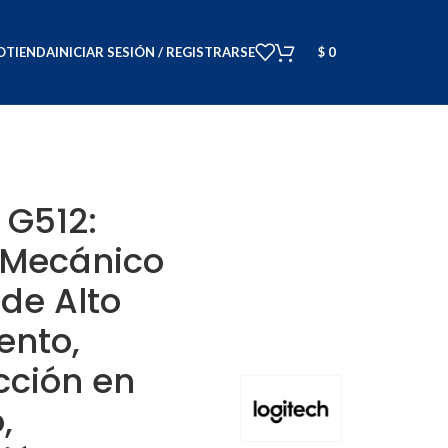
O
TIENDA
INICIAR SESIÓN / REGISTRARSE
$
0
TSYNC, USB Passthrough y Layout Inglés US
 G512:
 Mecánico
de Alto
ento,
cción en
,