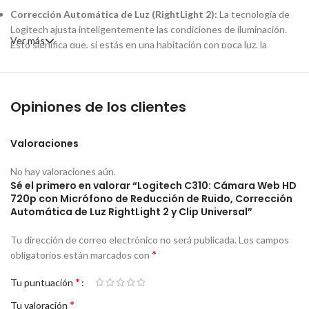
Corrección Automática de Luz (RightLight 2):
La tecnología de
Logitech ajusta inteligentemente las condiciones de iluminación.
Ver más
Esto significa que, si estás en una habitación con poca luz, la
cámara intentará compensar la falta de claridad para que te veas
mejor.
Opiniones de los clientes
Micrófono con Reducción de Ruido:
El micrófono integrado está
diseñado para
filtrar el ruido de fondo
, asegurando que tu voz se
escuche clara para la persona al otro lado de la llamada.
Valoraciones
Clip de Montaje Universal:
El clip resistente se adapta de forma
No hay valoraciones aún.
segura a la mayoría de los monitores LCD, pantallas de
laptop
y
Sé el primero en valorar “Logitech C310: Cámara Web HD
puede colocarse sobre escritorios.
720p con Micrófono de Reducción de Ruido, Corrección
Automática de Luz RightLight 2 y Clip Universal”
Fotografías de Alta Resolución:
Puede capturar
fotos de hasta
5 megapíxeles
(interpolados por
software
).
Tu dirección de correo electrónico no será publicada.
Los campos
*
obligatorios están marcados con
Conectividad:
Se conecta a través de
USB 2.0
y es compatible con
*
sistemas Windows y macOS.
Tu puntuación
*
Tu valoración