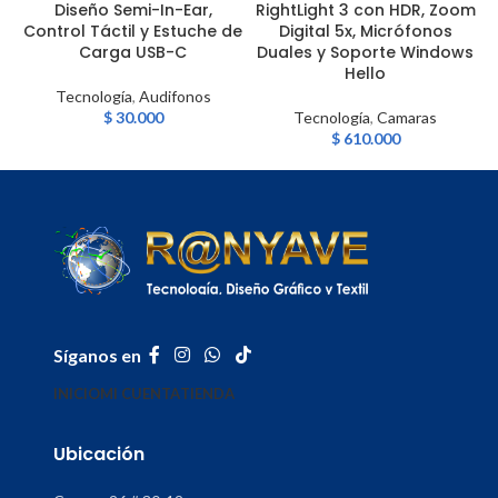
Diseño Semi-In-Ear,
RightLight 3 con HDR, Zoom
Control Táctil y Estuche de
Digital 5x, Micrófonos
Carga USB-C
Duales y Soporte Windows
Hello
Tecnología
,
Audifonos
$
30.000
Tecnología
,
Camaras
$
610.000
Síganos en
INICIO
MI CUENTA
TIENDA
Ubicación