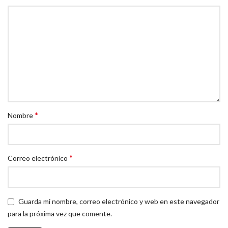
¡Video HD y voz clara para todas tus reuniones! La Logitech
C310 es la solución sencilla y efectiva.
*
Nombre
*
Correo electrónico
Guarda mi nombre, correo electrónico y web en este navegador
para la próxima vez que comente.