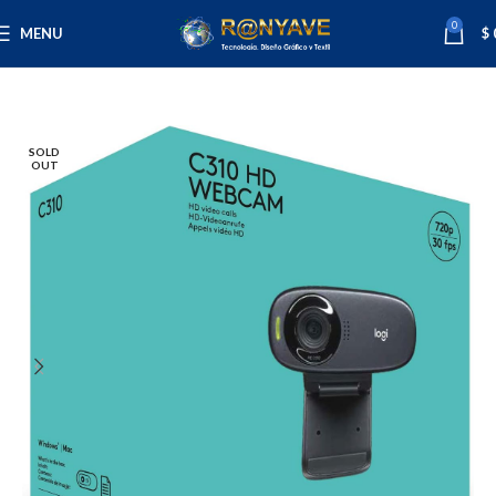
0
MENU
$
Inicio
Tecnología
Camaras
SOLD
OUT