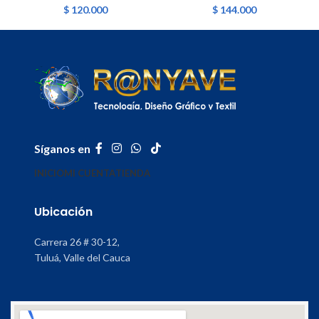
$
120.000
$
144.000
Síganos en
INICIO
MI CUENTA
TIENDA
Ubicación
Carrera 26 # 30-12,
Tuluá, Valle del Cauca