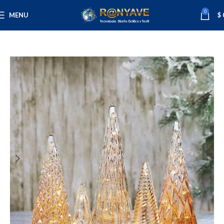
0
MENU
$
Inicio
Varios