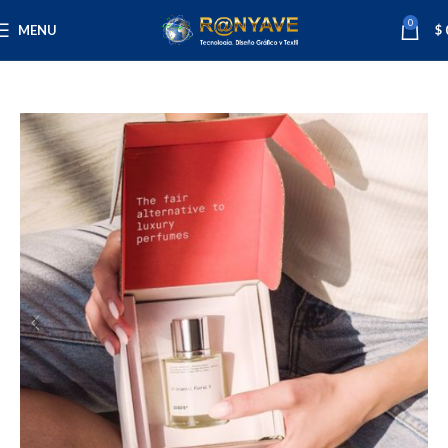
0
MENU
$
Inicio
Varios
Perfumes