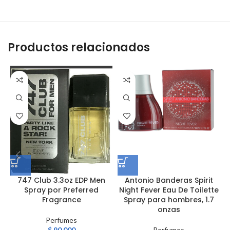
Productos relacionados
747 Club 3.3oz EDP Men
Antonio Banderas Spirit
B
Spray por Preferred
Night Fever Eau De Toilette
Fragrance
Spray para hombres, 1.7
onzas
Perfumes
$
90.000
Perfumes