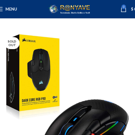
0
MENU
$
Inicio
Tecnología
Mouse
SOLD
OUT