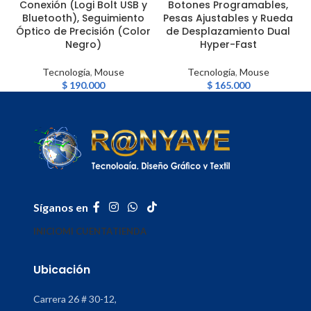
Conexión (Logi Bolt USB y
Botones Programables,
Bluetooth), Seguimiento
Pesas Ajustables y Rueda
Óptico de Precisión (Color
de Desplazamiento Dual
Negro)
Hyper-Fast
Tecnología
,
Mouse
Tecnología
,
Mouse
$
190.000
$
165.000
Síganos en
INICIO
MI CUENTA
TIENDA
Ubicación
Carrera 26 # 30-12,