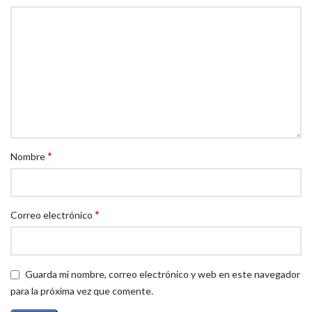
Corsair mediante iCUE.
Polling Rate Hiperrápido:
Tasa de sondeo (polling rate) de hasta
2000 Hz
(Hyper-Polling), el doble de la velocidad estándar, para una
respuesta aún más inmediata.
¡Velocidad inalámbrica SLIPSTREAM y ergonomía de élite!
Domina el juego con el Corsair Dark Core RGB Pro.
*
Nombre
*
Correo electrónico
Guarda mi nombre, correo electrónico y web en este navegador
para la próxima vez que comente.