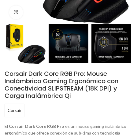
Click to enlarge
Corsair Dark Core RGB Pro: Mouse
Inalámbrico Gaming Ergonómico con
Conectividad SLIPSTREAM (18K DPI) y
Carga Inalámbrica Qi
Corsair
El
Corsair Dark Core RGB Pro
es un mouse
gaming
inalámbrico
ergonómico que ofrece conexión de
sub-1ms
con tecnología