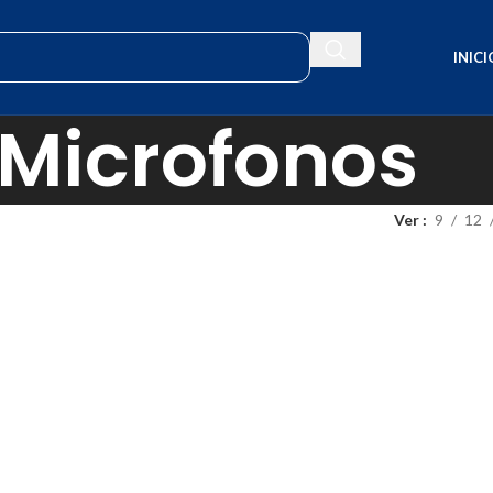
INICI
Microfonos
Ver
9
12