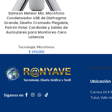
Samson Meteor Mic: Micrófono
AÑADIR AL CARRITO
Condensador USB de Diafragma
Grande, Diseño Cromado Plegable,
Patrón Polar Cardioide y Salida de
Auriculares para Monitoreo Cero
Latencia
Tecnología
,
Microfonos
$
190.000
INICIO
MI CU
Ubicación
Carrera 26 # 
Síganos en
Tuluá, Valle d