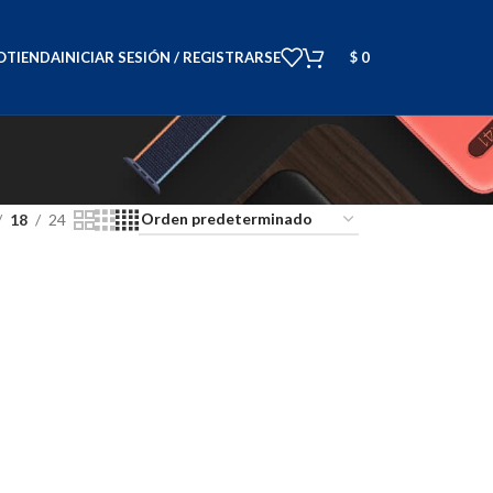
O
TIENDA
INICIAR SESIÓN / REGISTRARSE
$
0
18
24