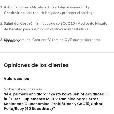
Articulaciones y Movilidad:
Con
Glucosamina HCl
y
Condroitina
para reducir la rigidez y proteger el cartílago.
Salud del Corazón:
Enriquecido con
CoQ10
y
Aceite de Hígado
de Bacalao
para una función cardiovascular saludable.
Sistema Inmune:
Contiene
Vitamina C y E
que actúan como
Ver más
antioxidantes para fortalecer las defensas naturales.
Digestión y Flora Intestinal:
Incluye una mezcla de
6 cepas
probióticas
y enzimas para una mejor absorción de nutrientes y
Opiniones de los clientes
confort estomacal.
Piel y Pelaje:
Los ácidos grasos
Omega-3
(EPA y DHA) promueven
Valoraciones
una piel hidratada y un pelo brillante.
No hay valoraciones aún.
Sé el primero en valorar “Zesty Paws Senior Advanced 11-
Función Cognitiva:
El
Aceite de Hígado de Bacalao
y
in-1 Bites: Suplemento Multivitamínico para Perros
antioxidantes apoyan la agudeza mental en perros mayores.
Senior con Glucosamina, Probióticos y CoQ10, Sabor
Pollo/Buey (90 Bocaditos)”
Salud de la Vista:
Con
Lutemax® 2020
(Luteína y Zeaxantina)