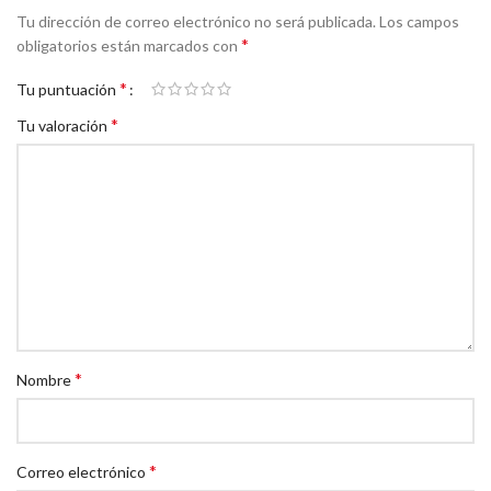
para proteger la función ocular.
Tu dirección de correo electrónico no será publicada.
Los campos
*
obligatorios están marcados con
Hígado y Riñones:
Ingredientes como el extracto de
Arándano
(Cran-Max®)
y vitaminas del complejo B apoyan la desintoxicación
*
Tu puntuación
y el tracto urinario.
*
Tu valoración
Energía y Rendimiento:
Las vitaminas
B1, B2, B6 y B12
ayudan al
metabolismo energético y la vitalidad diaria.
Salud de la Vejiga:
Soporte específico para el control y salud del
sistema urinario.
Acción Antioxidante:
Ayuda a combatir los radicales libres y el
estrés oxidativo asociado a la edad.
Instrucciones de Uso Diario:
*
Nombre
Hasta 11 kg: 1 bocado al día.
Entre 12 y 34 kg: 2 bocados al día.
*
Correo electrónico