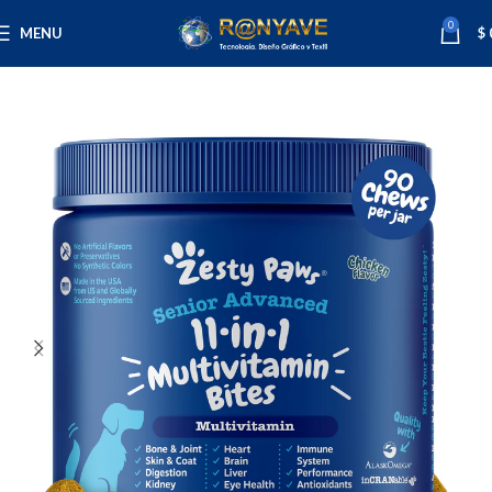
0
MENU
$
Inicio
Mascotas
Perros
Suplementos y Vitaminas