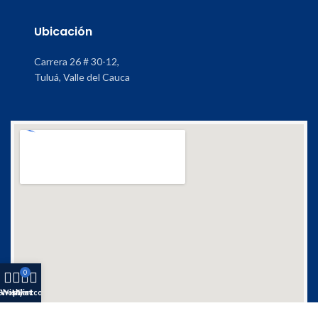
Ubicación
Carrera 26 # 30-12,
Tuluá, Valle del Cauca
0
Shop
Wishlist
My account
Cart