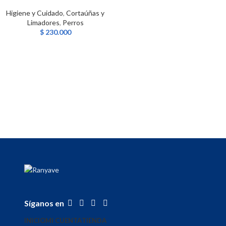
Higiene y Cuidado
,
Cortaúñas y
Limadores
,
Perros
$
230.000
Síganos en
INICIO
MI CUENTA
TIENDA