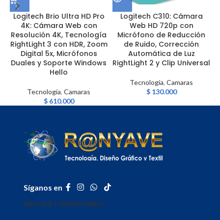
Logitech Brio Ultra HD Pro
Logitech C310: Cámara
4K: Cámara Web con
Web HD 720p con
Resolución 4K, Tecnología
Micrófono de Reducción
RightLight 3 con HDR, Zoom
de Ruido, Corrección
Digital 5x, Micrófonos
Automática de Luz
Duales y Soporte Windows
RightLight 2 y Clip Universal
Hello
Tecnología
,
Camaras
Tecnología
,
Camaras
$
130.000
$
610.000
Síganos en
INICIO
MI CUENTA
TIENDA