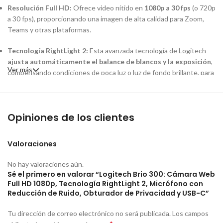
Resolución Full HD:
Ofrece video nítido en
1080p a 30 fps
(o 720p
a 30 fps), proporcionando una imagen de alta calidad para Zoom,
Teams y otras plataformas.
Tecnología RightLight 2:
Esta avanzada tecnología de Logitech
ajusta automáticamente el balance de blancos y la exposición
,
Ver más
compensando condiciones de poca luz o luz de fondo brillante, para
que siempre te veas bien.
Micrófono con Reducción de Ruido:
Equipada con un micrófono
Opiniones de los clientes
mono que está optimizado para
reducir el ruido de fondo
,
asegurando que tu voz se escuche con claridad durante las
conferencias.
Valoraciones
Conexión USB-C:
Lista para usar con
laptops
,
MacBooks
y
No hay valoraciones aún.
dispositivos modernos gracias a su
cable USB-C fijo
.
Sé el primero en valorar “Logitech Brio 300: Cámara Web
Full HD 1080p, Tecnología RightLight 2, Micrófono con
Obturador de Privacidad:
Incluye una
tapa deslizable
Reducción de Ruido, Obturador de Privacidad y USB-C”
integrada
que puedes mover fácilmente para bloquear el lente
cuando no estás usando la cámara, brindando seguridad y
Tu dirección de correo electrónico no será publicada.
Los campos
tranquilidad.