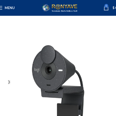
0
MENU
$
Inicio
Tecnología
Camaras