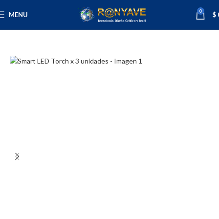
0
MENU
$
Inicio
Varios