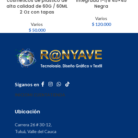
cosméticos de plástico de
Integrada 1-1/8 45×45
alta calidad de 60G / 60ML
Negra
2 Oz con tapas
Varios
Varios
$
120.000
$
50.000
Síganos en
INICIO
MI CUENTA
TIENDA
Ubicación
Carrera 26 # 30-12,
Tuluá, Valle del Cauca