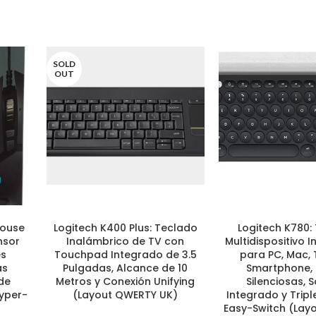
SOLD
OUT
Mouse
Logitech K400 Plus: Teclado
Logitech K780:
LEER MÁS
AÑADIR AL CARRITO
nsor
Inalámbrico de TV con
Multidispositivo 
es
Touchpad Integrado de 3.5
para PC, Mac, 
as
Pulgadas, Alcance de 10
Smartphone, 
de
Metros y Conexión Unifying
Silenciosas, 
yper-
(Layout QWERTY UK)
Integrado y Trip
Easy-Switch (Lay