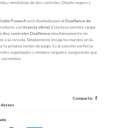
pida y simultánea de dos controles. Diseño seguro y
 Doble PowerA
está diseñada para el
DualSense de
producto con
licencia oficial
. Esta base permite cargar
ra
dos controles DualSense
simultáneamente sin
os a la consola. Simplemente encaja los mandos en la
ra tu próxima sesión de juego. Es la solución perfecta
roles organizados y siempre cargados, asegurando que
d sea mínimo
Comparte:
e deseos
zado