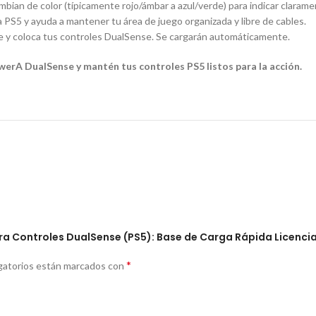
ian de color (típicamente rojo/ámbar a azul/verde) para indicar claramen
PS5 y ayuda a mantener tu área de juego organizada y libre de cables.
te y coloca tus controles DualSense. Se cargarán automáticamente.
owerA DualSense y mantén tus controles PS5 listos para la acción.
ara Controles DualSense (PS5): Base de Carga Rápida Licenci
*
gatorios están marcados con