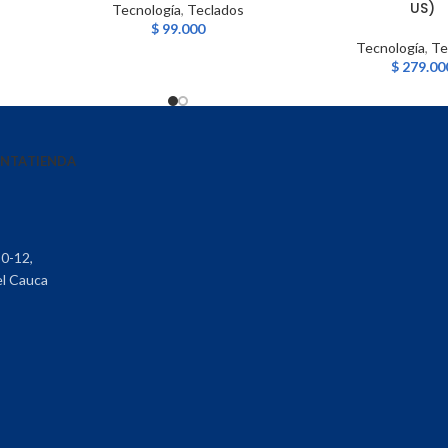
US)
Tecnología
,
Teclados
$
99.000
Tecnología
,
Te
$
279.00
ENTA
TIENDA
30-12,
el Cauca