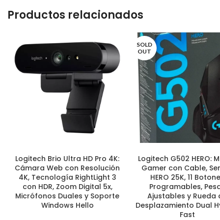
Productos relacionados
SOLD
OUT
Logitech Brio Ultra HD Pro 4K:
Logitech G502 HERO: 
AÑADIR AL CARRITO
LEER MÁS
Cámara Web con Resolución
Gamer con Cable, Se
4K, Tecnología RightLight 3
HERO 25K, 11 Boton
con HDR, Zoom Digital 5x,
Programables, Pes
Micrófonos Duales y Soporte
Ajustables y Rueda 
Windows Hello
Desplazamiento Dual H
Fast