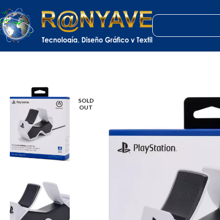
Inicio
Tecnología
PowerA Dual Charging Station para Controles DualSen
SOLD
OUT