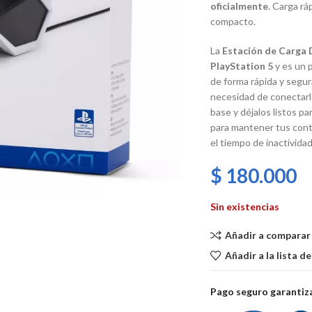
oficialmente
. Carga rá
compacto.
La
Estación de Carga
PlayStation 5
y es un 
de forma rápida y segu
necesidad de conectarl
base y déjalos listos pa
para mantener tus cont
el tiempo de inactivida
$
180.000
Sin existencias
Añadir a comparar
Añadir a la lista d
Pago seguro garanti