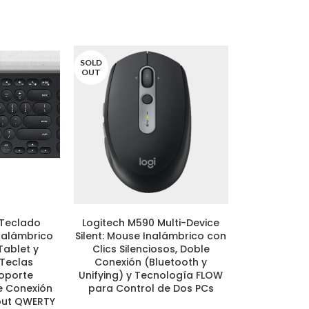
SOLD
OUT
 Teclado
Logitech M590 Multi-Device
Samson 
LEER MÁS
AÑADIR AL CA
Inalámbrico
Silent: Mouse Inalámbrico con
Micrófono 
Tablet y
Clics Silenciosos, Doble
de Diafragm
Teclas
Conexión (Bluetooth y
Cromado Pl
Soporte
Unifying) y Tecnología FLOW
Polar Cardi
le Conexión
para Control de Dos PCs
Auriculares
out QWERTY
Cero