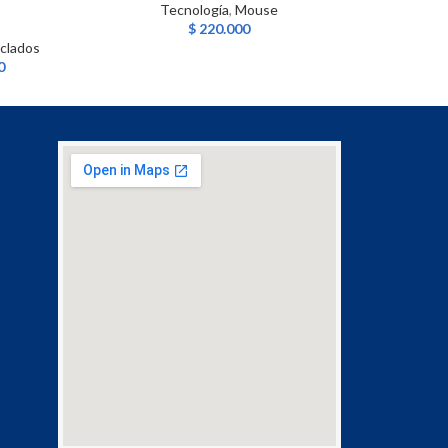
Tecnología
,
Mouse
$
220.000
Tecnolog
clados
$
1
0