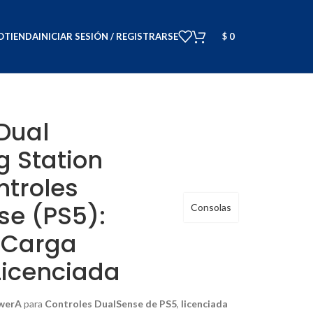
O
TIENDA
INICIAR SESIÓN / REGISTRARSE
$
0
Dual
g Station
ntroles
se (PS5):
Consolas
 Carga
Licenciada
owerA
para
Controles DualSense de PS5
,
licenciada