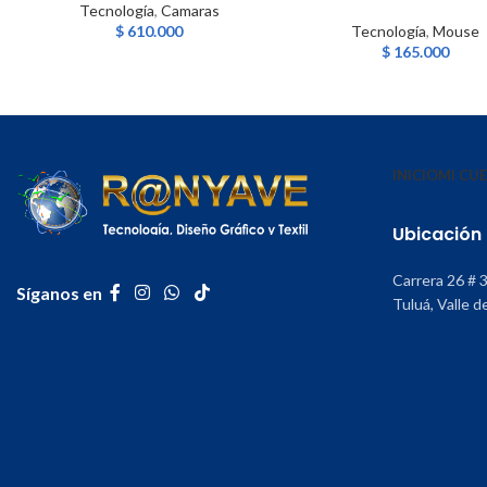
Tecnología
,
Camaras
$
610.000
Tecnología
,
Mouse
$
165.000
INICIO
MI CU
Ubicación
Carrera 26 # 
Síganos en
Tuluá, Valle d