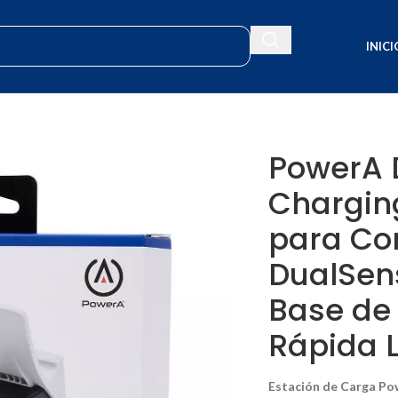
INICI
se (PS5): Base de Carga Rápida Licenciada
PowerA 
Chargin
para Co
DualSen
Base de
Rápida 
Estación de Carga P