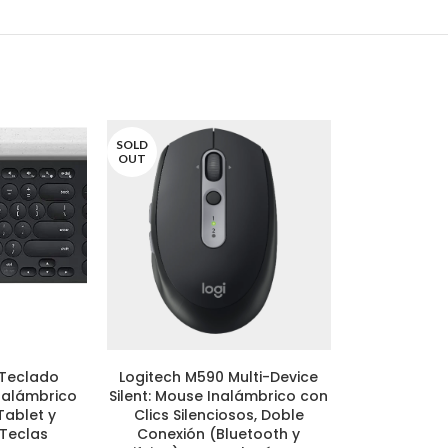
SOLD
SOLD
OUT
OUT
 Teclado
Logitech M590 Multi-Device
Netgear GS
LEER MÁS
LEER MÁS
Inalámbrico
Silent: Mouse Inalámbrico con
Switch Gig
Tablet y
Clics Silenciosos, Doble
Administrad
Teclas
Conexión (Bluetooth y
Plug-and-P