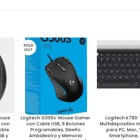
SOLD
OUT
Mouse
Logitech G300s: Mouse Gamer
Logitech K780:
LEER MÁS
AÑADIR AL CARRITO
 con
con Cable USB, 9 Botones
Multidispositivo 
oble
Programables, Diseño
para PC, Mac, 
SB y
Ambidiestro y Memoria
Smartphone, 