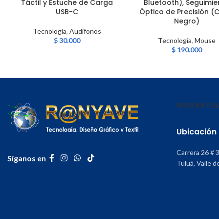
Táctil y Estuche de Carga
Bluetooth), Seguimie
USB-C
Óptico de Precisión (
Negro)
Tecnología
,
Audifonos
$
30.000
Tecnología
,
Mouse
$
190.000
INICIO
MI CU
Ubicación
Carrera 26 # 
Síganos en
Tuluá, Valle d