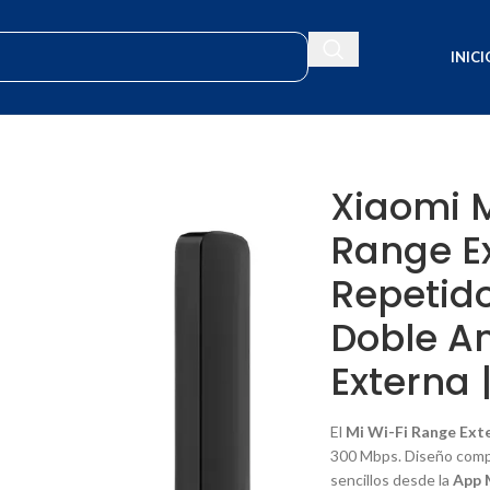
INICI
 Pro | Repetidor 300Mbps | Doble Antena Externa | Fácil Setup
Xiaomi M
Range Ex
Repetid
Doble A
Externa 
El
Mi Wi-Fi Range Ext
300 Mbps. Diseño com
sencillos desde la
App 