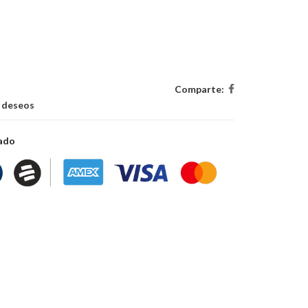
Comparte:
e deseos
zado