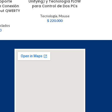
Soporte
Unifying) y Tecnología FLOW
Mbps y Dis
le Conexión
para Control de Dos PCs
out QWERTY
Tecnología
,
Re
Tecnología
,
Mouse
$
2
$
220.000
clados
0