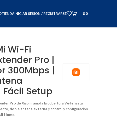
O
TIENDA
INICIAR SESIÓN / REGISTRARSE
$
0
i Wi-Fi
tender Pro |
or 300Mbps |
ntena
| Fácil Setup
ender Pro
de Xiaomi amplía la cobertura Wi-Fi hasta
pacto,
doble antena externa
y control y configuración
Mi Home
.