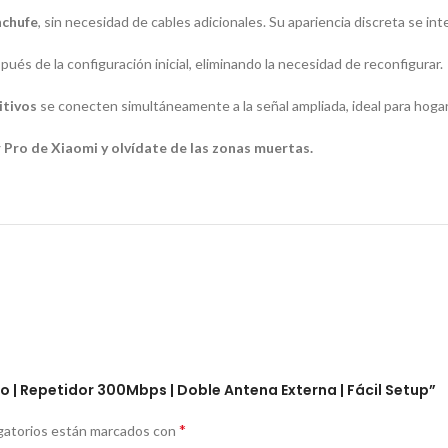
nchufe
, sin necesidad de cables adicionales. Su apariencia discreta se in
ués de la configuración inicial, eliminando la necesidad de reconfigurar.
itivos
se conecten simultáneamente a la señal ampliada, ideal para hoga
 Pro de Xiaomi y olvídate de las zonas muertas.
ro | Repetidor 300Mbps | Doble Antena Externa | Fácil Setup”
*
gatorios están marcados con