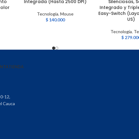
nto
Integrada (Hasta 2500 DPI)
Silenciosas, 
Color
Integrado y Trip
Easy-Switch (Lay
Tecnología
,
Mouse
US)
$
140.000
Tecnología
,
Te
$
279.00
ENTA
TIENDA
30-12,
el Cauca