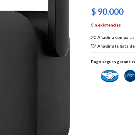
$
90.000
Sin existencias
Añadir a comparar
Añadir a la lista d
Pago seguro garanti