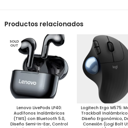
Productos relacionados
SOLD
OUT
Lenovo LivePods LP40:
Logitech Ergo M575: 
LEER MÁS
AÑADIR AL CARRITO
Audífonos Inalámbricos
Trackball Inalámbrico
(TWS) con Bluetooth 5.0,
Diseño Ergonómico, D
Diseño Semi-In-Ear, Control
Conexión (Logi Bolt U