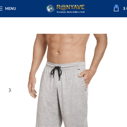
0
MENU
$
Inicio
Varios
Ropa
Hombre