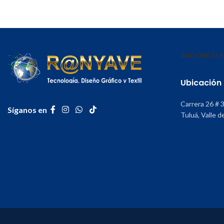
INICIO
MI CU
Ubicación
Carrera 26 # 
Síganos en
Tuluá, Valle d