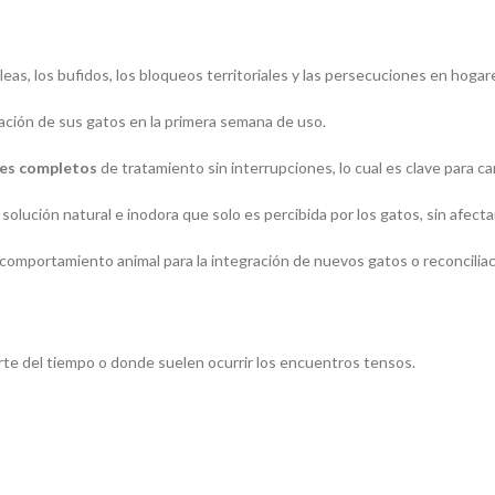
leas, los bufidos, los bloqueos territoriales y las persecuciones en hoga
ación de sus gatos en la primera semana de uso.
es completos
de tratamiento sin interrupciones, lo cual es clave para 
olución natural e inodora que solo es percibida por los gatos, sin afect
omportamiento animal para la integración de nuevos gatos o reconciliac
rte del tiempo o donde suelen ocurrir los encuentros tensos.