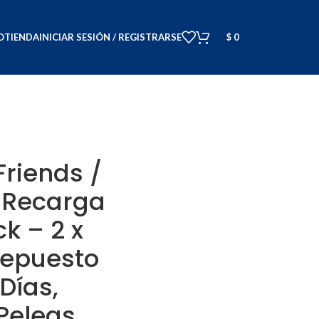
O
TIENDA
INICIAR SESIÓN / REGISTRARSE
$
0
Friends /
t Recarga
k – 2 x
Repuesto
Días,
Peleas,