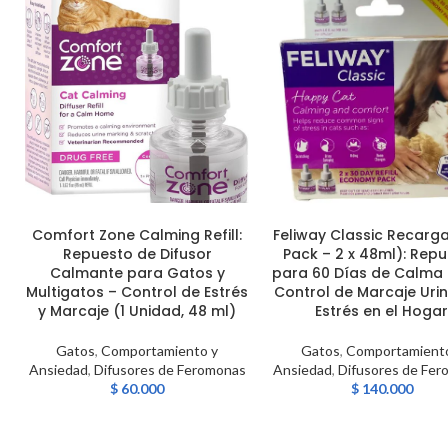
Comfort Zone Calming Refill:
Feliway Classic Recarg
AÑADIR AL CARRITO
AÑADIR AL CARRITO
Repuesto de Difusor
Pack – 2 x 48ml): Rep
Calmante para Gatos y
para 60 Días de Calma F
Multigatos – Control de Estrés
Control de Marcaje Urin
y Marcaje (1 Unidad, 48 ml)
Estrés en el Hoga
Gatos
,
Comportamiento y
Gatos
,
Comportamiento
Ansiedad
,
Difusores de Feromonas
Ansiedad
,
Difusores de Fe
$
60.000
$
140.000