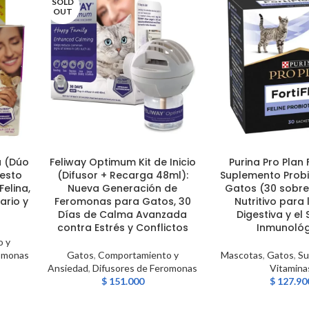
SOLD
OUT
a (Dúo
Feliway Optimum Kit de Inicio
Purina Pro Plan 
LEER MÁS
AÑADIR AL CARRITO
uesto
(Difusor + Recarga 48ml):
Suplemento Probi
elina,
Nueva Generación de
Gatos (30 sobre
ario y
Feromonas para Gatos, 30
Nutritivo para 
r
Días de Calma Avanzada
Digestiva y el
contra Estrés y Conflictos
Inmunológ
 y
romonas
Gatos
,
Comportamiento y
Mascotas
,
Gatos
,
Su
Ansiedad
,
Difusores de Feromonas
Vitamina
$
151.000
$
127.90