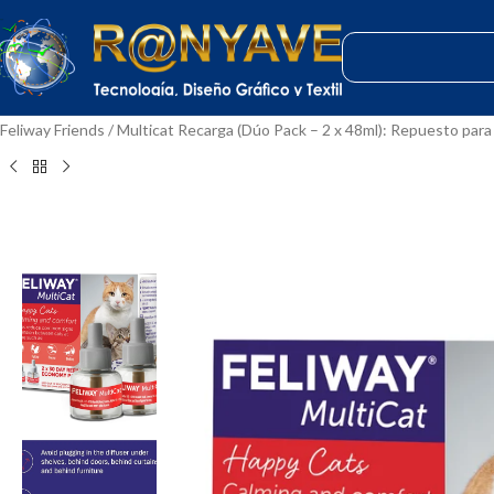
Inicio
Mascotas
Gatos
Comportamiento y Ansiedad
Difusores de Fer
Feliway Friends / Multicat Recarga (Dúo Pack – 2 x 48ml): Repuesto par