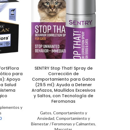
SOLD
OUT
FortiFlora
SENTRY Stop That! Spray de
Suplement
AÑADIR AL CARRITO
LEER MÁS
ótico para
Corrección de
Dasuquin® 
s): Apoyo
Comportamiento para Gatos
Gatos: Mejo
la Salud
(29.5 ml): Ayuda a Detener
Salud de la
 Sistema
Arañazos, Maullidos Excesivos
Felinas (84 
ico
y Saltos, con Tecnología de
Feromonas
Gatos
,
Suplem
plementos y
$
1
s
Gatos
,
Comportamiento y
0
Ansiedad
,
Comportamiento y
Bienestar / Feromonas y Calmantes
,
Mascotas