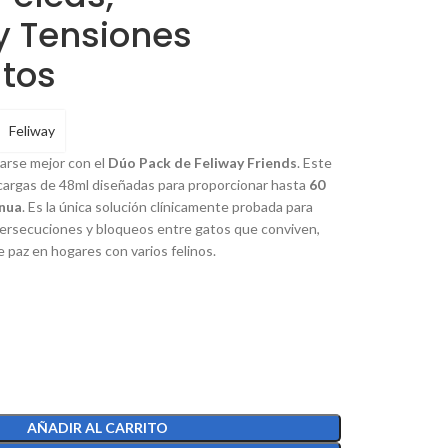
y Tensiones
atos
Feliway
varse mejor con el
Dúo Pack de Feliway Friends
. Este
cargas de 48ml diseñadas para proporcionar hasta
60
inua
. Es la única solución clínicamente probada para
 persecuciones y bloqueos entre gatos que conviven,
 paz en hogares con varios felinos.
AÑADIR AL CARRITO