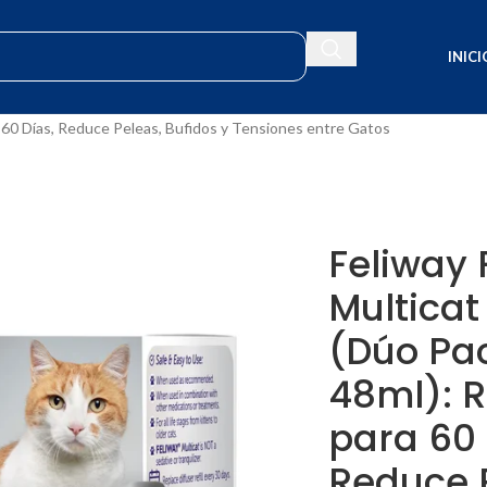
INICI
omonas
a 60 Días, Reduce Peleas, Bufidos y Tensiones entre Gatos
Feliway 
Multica
(Dúo Pac
48ml): 
para 60 
Reduce 