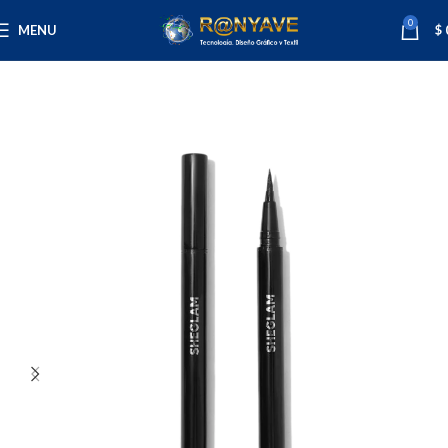
0
MENU
$
Inicio
Varios
Maquillaje