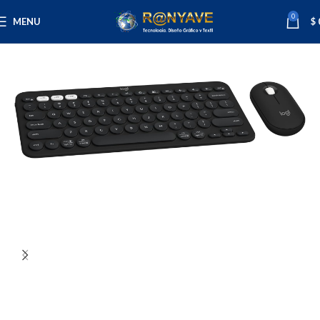
0
MENU
$
Inicio
Tecnología
Mouse