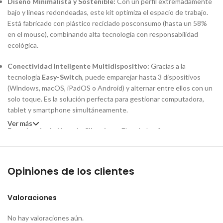
Diseño Minimalista y Sostenible:
Con un perfil extremadamente
bajo y líneas redondeadas, este kit optimiza el espacio de trabajo.
Está fabricado con plástico reciclado posconsumo (hasta un 58%
en el mouse), combinando alta tecnología con responsabilidad
ecológica.
Conectividad Inteligente Multidispositivo:
Gracias a la
tecnología
Easy-Switch
, puede emparejar hasta 3 dispositivos
(Windows, macOS, iPadOS o Android) y alternar entre ellos con un
solo toque. Es la solución perfecta para gestionar computadora,
tablet y smartphone simultáneamente.
Ver más
Experiencia de Usuario Silenciosa:
El teclado ofrece una
escritura fluida tipo laptop, mientras que el mouse cuenta con
tecnología
SilentTouch
, que reduce el ruido del clic en un 90%.
Esto lo hace ideal para espacios compartidos, cafeterías o
Opiniones de los clientes
bibliotecas.
Productividad Personalizada:
Utilice la aplicación
Logi Options+
Valoraciones
para configurar los 10 botones de acceso directo del teclado y el
botón central del mouse, optimizando sus flujos de trabajo con
No hay valoraciones aún.