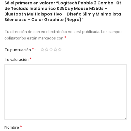
Sé el primero en valorar “Logitech Pebble 2 Combo: Kit
acciones personalizadas.
de Teclado Inalámbrico K380s y Mouse M350s –
Bluetooth Multidispositivo – Diseño Slim y Minimalista –
Autonomía de Larga Duración:
Olvídese de las pilas por años. El
Silencioso – Color Graphite (Negro)”
teclado K380s ofrece hasta
36 meses
de vida útil, mientras que el
mouse M350s alcanza los
24 meses
, garantizando un rendimiento
Tu dirección de correo electrónico no será publicada.
Los campos
constante sin interrupciones.
*
obligatorios están marcados con
*
Tu puntuación
*
Tu valoración
*
Nombre