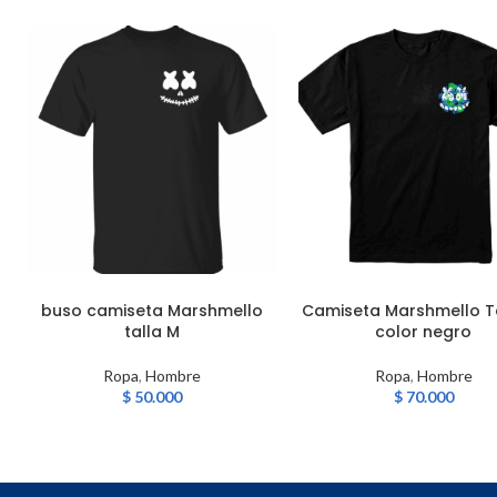
buso camiseta Marshmello
Camiseta Marshmello T
AÑADIR AL CARRITO
AÑADIR AL CARRITO
talla M
color negro
Ropa
,
Hombre
Ropa
,
Hombre
$
50.000
$
70.000