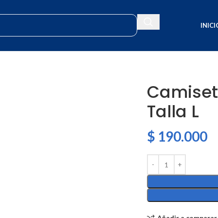
INICI
Camiset
Talla L
$
190.000
Añadir a comparar