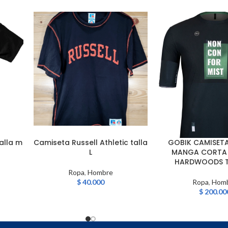
alla m
Camiseta Russell Athletic talla
GOBIK CAMISET
AÑADIR AL CARRITO
AÑADIR AL CARRITO
L
MANGA CORTA 
HARDWOODS T
Ropa
,
Hombre
$
40.000
Ropa
,
Hom
$
200.00