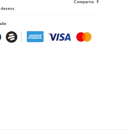
Comparte:
e deseos
zado