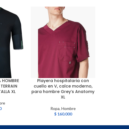
A HOMBRE
Playera hospitalaria con
Sudadera pa
AÑADIR AL CARRITO
AÑADIR AL CA
TERRAIN
cuello en V, calce moderno,
ALLA XL
para hombre Grey’s Anatomy
XL
Rop
bre
$
0
Ropa
,
Hombre
$
160.000