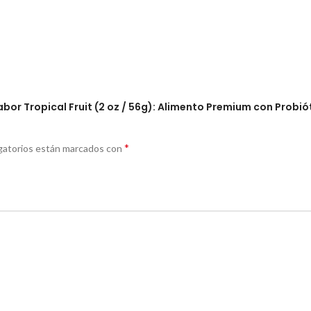
bor Tropical Fruit (2 oz / 56g): Alimento Premium con Probi
*
gatorios están marcados con