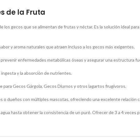
s de la Fruta
e los gecos que se alimentan de frutas y néctar. Es la solución ideal par
abor y aroma naturales que atraen incluso a los gecos más exigentes.
a prevenir enfermedades metabólicas óseas y asegurar una estructura fu
a ingesta y la absorción de nutrientes.
 para Gecos Gárgola, Gecos Diurnos y otros lagartos frugívoros.
es o dueños con múltiples mascotas, ofreciendo una excelente relación c
agua hasta obtener la consistencia de un puré. Ofrecer de 3 a 4 veces 