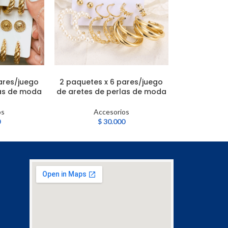
ares/juego
2 paquetes x 6 pares/juego
2 paquetes 
AÑADIR AL CARRITO
AÑADIR AL CA
las de moda
de aretes de perlas de moda
de aretes d
os
Accesorios
Ac
0
$
30.000
$