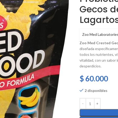
Gecos d
Lagartos
Zoo Med Laboratorie
Zoo Med Crested Gec
diseñada específicamen
todos los nutrientes, v
vitalidad, con un sabor 
desperdicios.
$
60.000
2 disponibles