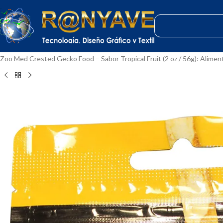
Inicio
Mascotas
Reptiles
Alimento para Reptiles
Gecos y Lagartos Frug
Zoo Med Crested Gecko Food – Sabor Tropical Fruit (2 oz / 56g): Alime