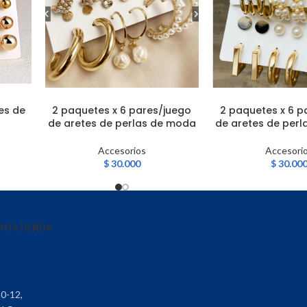
es de
2 paquetes x 6 pares/juego
2 paquetes x 6 p
LEER MÁS
AÑADIR AL CARRITO
de aretes de perlas de moda
de aretes de per
Accesorios
Accesori
$
30.000
$
30.00
ENTA
TIENDA
30-12,