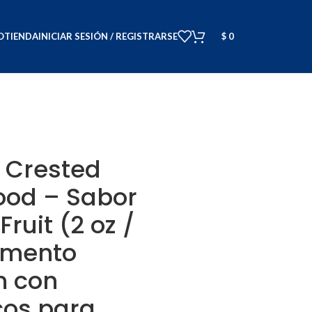
O
TIENDA
INICIAR SESIÓN / REGISTRARSE
$
0
 Crested
ood – Sabor
Fruit (2 oz /
limento
m con
cos para