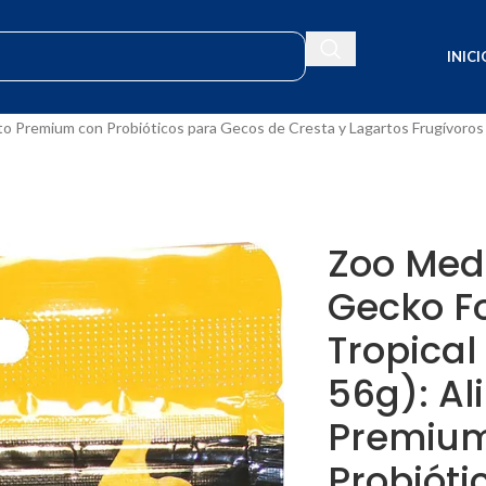
INICI
ívoros
nto Premium con Probióticos para Gecos de Cresta y Lagartos Frugívoros
Zoo Med
Gecko F
Tropical 
56g): A
Premiu
Probióti