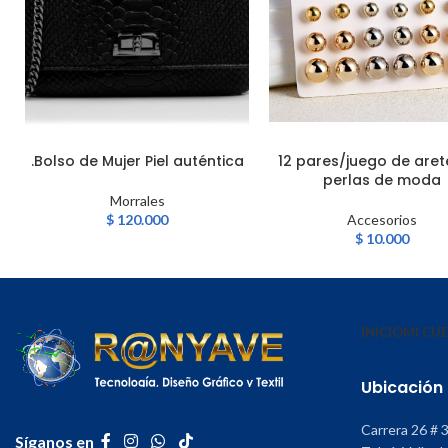
.Bolso de Mujer Piel auténtica
12 pares/juego de aret
AÑADIR AL CARRITO
LEER MÁS
perlas de moda
Morrales
$
120.000
Accesorios
$
10.000
INICIO
MI CU
Ubicación
Carrera 26 # 
Síganos en