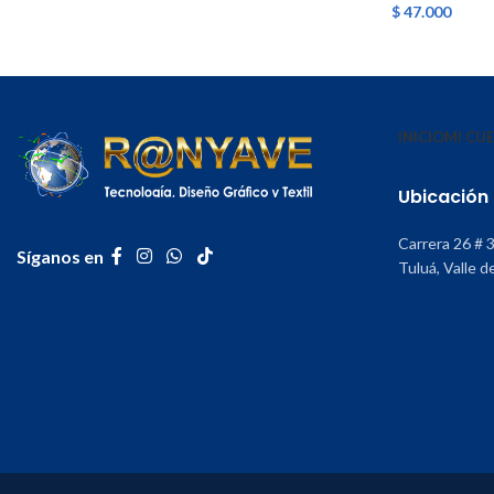
$
47.000
INICIO
MI CU
Ubicación
Carrera 26 # 
Síganos en
Tuluá, Valle d