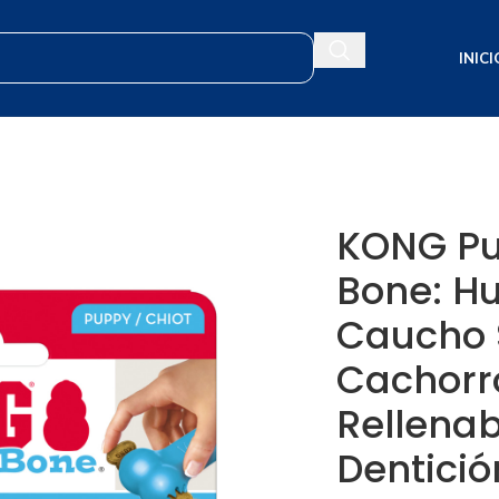
INICI
KONG Puppy Goodie Bone: Hueso de Caucho Suave para Cachorros – Ju
KONG Pu
Bone: H
Caucho 
Cachorr
Rellenab
Dentició