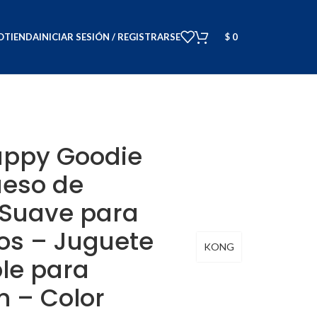
O
TIENDA
INICIAR SESIÓN / REGISTRARSE
$
0
guete Rellenable para Dentición – Color Rosa
ppy Goodie
ueso de
Suave para
os – Juguete
KONG
le para
n – Color