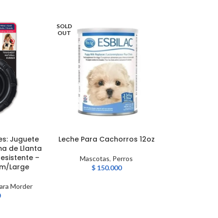
SOLD
SOLD
OUT
OUT
es: Juguete
Leche Para Cachorros 12oz
ThunderEa
LEER MÁS
LEER MÁS
ma de Llanta
Diffuser 
esistente –
Recambio de
Mascotas
,
Perros
m/Large
Perros, Repu
$
150.000
de Calma
Ansied
ara Morder
0
Perros
,
Co
Entrenamie