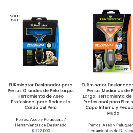
SOLD
OUT
FURminator Deslanador para
FURminator Deslanador
LEER MÁS
AÑADIR AL CARRITO
Perros Grandes de Pelo Largo:
Perros Medianos de 
Herramienta de Aseo
Largo: Herramienta de
Profesional para Reducir la
Profesional para Elimin
Caída del Pelo
Capa Interna y Reduci
Muda
Perros
,
Aseo y Peluquería /
Herramientas de Deslanado
Perros
,
Aseo y Peluquerí
$
122.000
Herramientas de Deslan