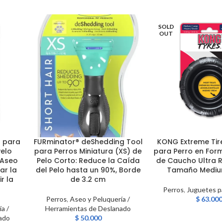
SOLD
OUT
 para
FURminator® deShedding Tool
KONG Extreme Tir
AÑADIR AL CARRITO
LEER MÁS
Pelo
para Perros Miniatura (XS) de
para Perro en For
 Aseo
Pelo Corto: Reduce la Caída
de Caucho Ultra R
ar la
del Pelo hasta un 90%, Borde
Tamaño Mediu
r la
de 3.2 cm
Perros
,
Juguetes p
Perros
,
Aseo y Peluquería /
$
63.00
a /
Herramientas de Deslanado
ado
$
50.000