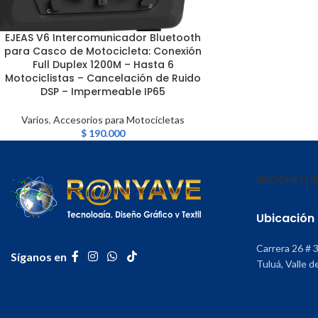
EJEAS V6 Intercomunicador Bluetooth
LEER MÁS
para Casco de Motocicleta: Conexión
Full Duplex 1200M – Hasta 6
Motociclistas – Cancelación de Ruido
DSP – Impermeable IP65
Varios
,
Accesorios para Motocicletas
$
190.000
INICIO
MI CU
Ubicación
Carrera 26 # 
Síganos en
Tuluá, Valle d