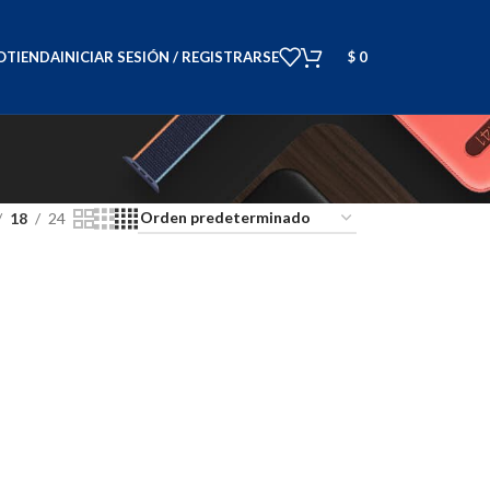
O
TIENDA
INICIAR SESIÓN / REGISTRARSE
$
0
18
24