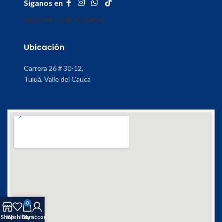
Síganos en
INICIO
MI CUENTA
TIENDA
Ubicación
Carrera 26 # 30-12,
Tuluá, Valle del Cauca
0
Shop
Wishlist
Cart
My account