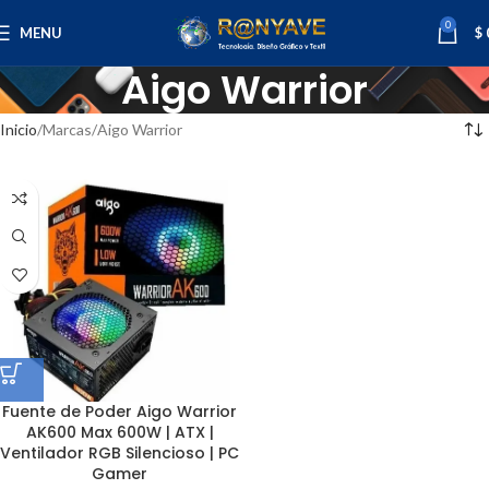
0
MENU
$
Aigo Warrior
Inicio
Marcas
Aigo Warrior
Fuente de Poder Aigo Warrior
AK600 Max 600W | ATX |
Ventilador RGB Silencioso | PC
Gamer