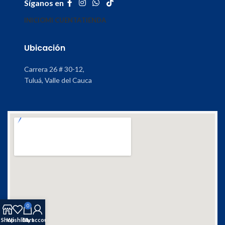
Síganos en
INICIO
MI CUENTA
TIENDA
Ubicación
Carrera 26 # 30-12,
Tuluá, Valle del Cauca
0
Shop
Wishlist
Cart
My account