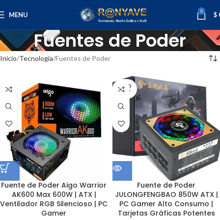
0
MENU
$
Fuentes de Poder
Inicio
Tecnología
Fuentes de Poder
SOLD
OUT
Fuente de Poder Aigo Warrior
Fuente de Poder
AK600 Max 600W | ATX |
JULONGFENGBAO 850W ATX |
Ventilador RGB Silencioso | PC
PC Gamer Alto Consumo |
Gamer
Tarjetas Gráficas Potentes