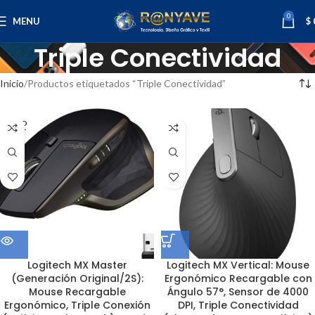
0
MENU
$
Triple Conectividad
Inicio
Productos etiquetados “Triple Conectividad”
SOLD
OUT
Logitech MX Master
Logitech MX Vertical: Mouse
(Generación Original/2S):
Ergonómico Recargable con
Mouse Recargable
Ángulo 57°, Sensor de 4000
Ergonómico, Triple Conexión
DPI, Triple Conectividad