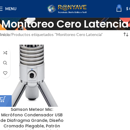
0
MENU
$
Monitoreo Cero Latencia
Inicio
Productos etiquetados “Monitoreo Cero Latencia”
Samson Meteor Mic:
Micrófono Condensador USB
de Diafragma Grande, Diseño
Cromado Plegable, Patrón