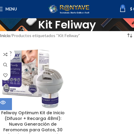
0
MENU
$
Kit Feliway
Inicio
Productos etiquetados “Kit Feliway”
SOLD
OUT
Feliway Optimum Kit de Inicio
(Difusor + Recarga 48ml):
Nueva Generación de
Feromonas para Gatos, 30