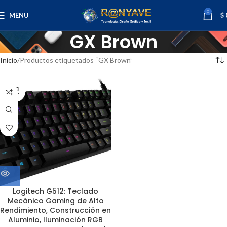
0
MENU
$
GX Brown
Inicio
Productos etiquetados “GX Brown”
SOLD
OUT
Logitech G512: Teclado
Mecánico Gaming de Alto
Rendimiento, Construcción en
Aluminio, Iluminación RGB