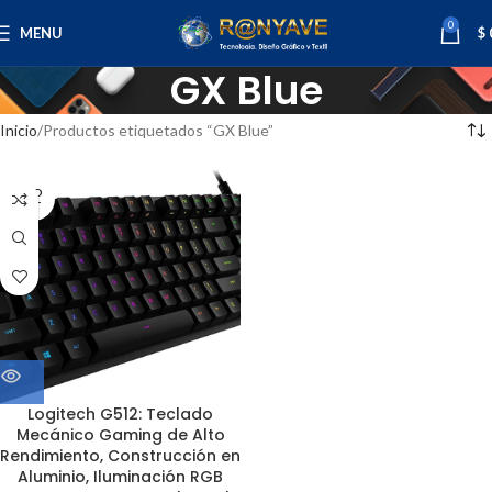
0
MENU
$
GX Blue
Inicio
Productos etiquetados “GX Blue”
SOLD
OUT
Logitech G512: Teclado
Mecánico Gaming de Alto
Rendimiento, Construcción en
Aluminio, Iluminación RGB