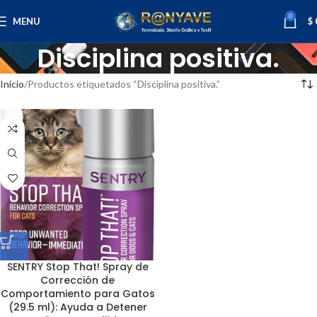
0
MENU
$
Disciplina positiva.
Inicio
Productos etiquetados “Disciplina positiva.”
SENTRY Stop That! Spray de
Corrección de
Comportamiento para Gatos
(29.5 ml): Ayuda a Detener