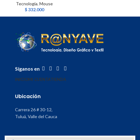
Tecnología
,
Mouse
$
332.000
Síganos en
INICIO
MI CUENTA
TIENDA
Ubicación
Carrera 26 # 30-12,
Tuluá, Valle del Cauca