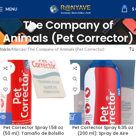
0
MENU
$
The Company of
Animals (Pet Corrector)
Inicio
Marcas
The Company of Animals (Pet Corrector)
SOLD
OUT
Pet Corrector Spray 1.58 oz
Pet Corrector Spray 6.35 oz
(50 ml): Tamaño de Bolsillo
(200 ml): Spray de Aire