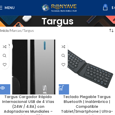
0
MENU
$
Targus
Inicio
Marcas
Targus
SOLD
OUT
Targus Cargador Rápido
Teclado Plegable Targus
Internacional USB de 4 Vías
Bluetooth | Inalámbrico |
(24W / 4.8A) con
Compatible
Adaptadores Mundiales –
Tablet/Smartphone | Ultra-