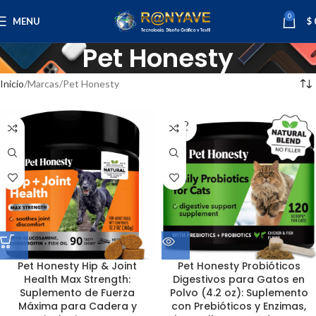
0
MENU
$
Pet Honesty
Inicio
Marcas
Pet Honesty
SOLD
OUT
Pet Honesty Hip & Joint
Pet Honesty Probióticos
Health Max Strength:
Digestivos para Gatos en
Suplemento de Fuerza
Polvo (4.2 oz): Suplemento
Máxima para Cadera y
con Prebióticos y Enzimas,