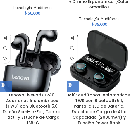
y Diseño Ergonómico (Color
Amarillo)
Tecnología
,
Audifonos
$
50.000
Tecnología
,
Audifonos
$
35.000
SOLD
SOLD
OUT
OUT
Lenovo LivePods LP40:
M10: Audífonos Inalámbricos
Audífonos Inalámbricos
TWS con Bluetooth 5.1,
(TWS) con Bluetooth 5.0,
Pantalla LED de Batería,
Diseño Semi-In-Ear, Control
Estuche de Carga de Alta
Táctil y Estuche de Carga
Capacidad (2000mAh) y
USB-C
Función Power Bank