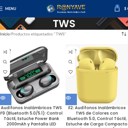
0
MENU
$
TWS
Inicio
Productos etiquetados “TWS”
SOLD
SOLD
OUT
OUT
Audífonos Inalámbricos TWS
i12: Audífonos Inalámbricos
F9 (Bluetooth 5.0/5.1): Control
TWS de Colores con
Táctil, Estuche Power Bank
Bluetooth 5.0, Control Táctil,
2000mAh y Pantalla LED
Estuche de Carga Compacto