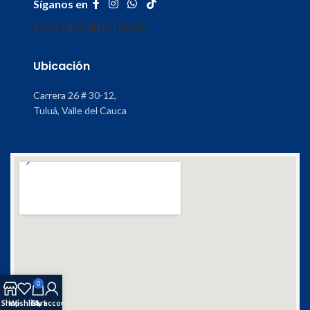
Síganos en
INICIO
MI CUENTA
TIENDA
Ubicación
Carrera 26 # 30-12,
Tuluá, Valle del Cauca
0
Shop
Wishlist
Cart
My account