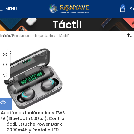
0
MENU
$
Táctil
Inicio
Productos etiquetados “Táctil”
SOLD
OUT
Audífonos Inalámbricos TWS
F9 (Bluetooth 5.0/5.1): Control
Táctil, Estuche Power Bank
2000mAh y Pantalla LED