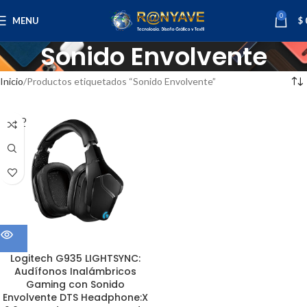
0
MENU
$
Sonido Envolvente
Inicio
Productos etiquetados “Sonido Envolvente”
SOLD
OUT
Logitech G935 LIGHTSYNC:
Audífonos Inalámbricos
Gaming con Sonido
Envolvente DTS Headphone:X